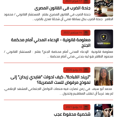
17 فبراير 2023
جنحة الضرب في القانون المصري
جنحة الضرب في القانون المصري بقلم : المستشار القانوني / محمود
الطاهر جنحة الضرب بكل بساطة تعني أن شخصًا تعدى بالضرب…
14 سبتمبر 2022
معلومة قانونية - الإدعاء المدني أمام محكمة
الجنح
معلومة قانونية الإدعاء المدني أمام محكمة الجنح؟ بقلم : المستشار القانوني /
محمود الطاهر هو ليه بندعي مدني أمام محكمة …
25 يوليو 2026
​"تريند القباحة".. كيف تحولت "هايدي زيدان" إلى
نموذج مرفوض للست المصرية؟
​ محمد أبو سيف ​في زمن تصدّرت فيه منصات التواصل الاجتماعي المشهد الإعلامي،
لم يعد غريباً أن تنقلب المفاهيم وتتحول …
10 يونيو 2021
شخصية محفوظ عجب