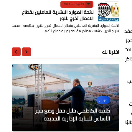
23 نوفمبر 2022
لائحة الموارد البشرية للعاملين بقطاع
الاعمال تخرج للنور
لائحة الموارد البشرية للعاملين بقطاع الاعمال تخرج للنور متابعه:- محمد
عقد
سراج الدين كشفت مصادر مؤكدة بوزارة قطاع الأعم…
حجز
لة"
اخترنا لك
اكر
نب
عربى
عربى
وزارة الداخلية التونسية تنظم دورة
ث
....
فن
عربى
تكوينية مشتركة بين الصحفيين
كلمة الكاظمي خلال حفل وضع حجر
16 مليون دولار ثروة الفنان وائل كفوري
والأمنيين
شراكة جزائرية كوبية
الأساس للبناية الإدارية الجديدة
وزارة الأوقاف والاستعداد لشهر رمضان
يًا