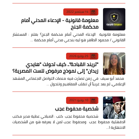
14 سبتمبر 2022
معلومة قانونية - الإدعاء المدني أمام
محكمة الجنح
معلومة قانونية الإدعاء المدني أمام محكمة الجنح؟ بقلم : المستشار
القانوني / محمود الطاهر هو ليه بندعي مدني أمام محكمة …
25 يوليو 2026
​"تريند القباحة".. كيف تحولت "هايدي
زيدان" إلى نموذج مرفوض للست المصرية؟
​ محمد أبو سيف ​في زمن تصدّرت فيه منصات التواصل الاجتماعي المشهد
الإعلامي، لم يعد غريباً أن تنقلب المفاهيم وتتحول …
10 يونيو 2021
شخصية محفوظ عجب
شخصية محفوظ عجب كتب : الصباحي عطية مدير مكتب
الدقهلية محفوظ عجب ومحفوظ عجب لمن لا يعرفه هو من الشخصيات
الانتهازية ا…