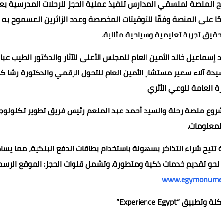
تيح المنصة لمنسقي المدارس تنفيذ عملية الحجز للرحلات المدرسية بع
د 112 موقعًا أثريًا ومتحفًا متاحًا على المنصة وفقًا للتوقيتات المخصصة وعدد الزائرين المسموح ب
يق تجربة تعليمية وسياحية مثالية.
 إسماعيل خالد الأمين العام للمجلس الأعلى للآثار والدكتور الطيب عب
دة آلاء سمير مستشار الأمين العام للتحول الرقمي والدكتورة رشا ك
رة العامة للوعي الأثري.
روع منصة رحلة والسيد أحمد عبد المنعم رئيس فريق تطوير تكنولوجي
لمعلومات.
ية تتيح شراء التذاكر بسهولة باستخدام بطاقات الدفع البنكية، مما يسا
ل نحو تقديم خدمات ذكية ومتطورة. وتشمل قنوات الحجز: الموقع الرس
www.egymonume
“Experience Egypt”