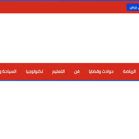
ي برس
الرياضة
حوادث وقضايا
فن
التعليم
تكنولوجيا
السياحة و