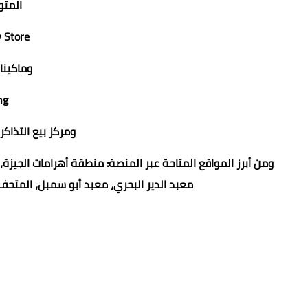
المتو
Play Store وApp Store
وماكينا
Self-Ticketing
ومركز بيع التذاك
ومن أبرز المواقع المتاحة عبر المنصة: منطقة أهرامات الجيزة،
معبد الدير البحري، معبد أبو سمبل، المتحف