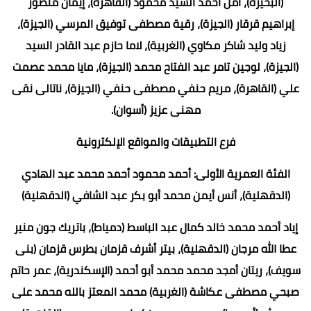
(البحيرة)، أمل أحمد السيد محمود (القاهرة)، إيمان منصور
إبراهيم قرقار (الجيزة)، رقية مصطفى توفيق المرسي (الجيزة)،
زياد وليد شاكر مكاوي (الغربية)، لاما حازم عبد القادر السيد
(الجيزة)، لوجين تامر عبد الفتاح محمد (الجيزة)، مايا محمد عصمت
علي (القاهرة)، مريم حنفي مصطفى حنفي (الجيزة)، ناتالى نقى
مهنى عزيز (أسوان).
فرع التطبيقات والمواقع الإلكترونية
الفئة العمرية الأولى: أحمد محمود أحمد محمد عبد الهادي
(الدقهلية)، أنس أيمن محمد أبو بكر عبد الشافي (الدقهلية)
إياد أحمد محمد خالد كمال عبد الباسط (دمياط)، باتريك جون منير
عطا الله مرجان (الدقهلية)، بيتر أشرف قزمان بطرس قزمان (بنى
سويف)، ريتان أمجد محمد محمد أبو أحمد (الإسكندرية)، عمر حاتم
صبحي مصطفى عكاشة (الغربية) محمد المعتز بالله محمد على