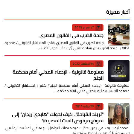
أخبار مميزة
17 فبراير 2023
جنحة الضرب في القانون المصري
جنحة الضرب في القانون المصري بقلم : المستشار القانوني / محمود
الطاهر جنحة الضرب بكل بساطة تعني أن شخصًا تعدى بالضرب…
14 سبتمبر 2022
معلومة قانونية - الإدعاء المدني أمام محكمة
الجنح
معلومة قانونية الإدعاء المدني أمام محكمة الجنح؟ بقلم : المستشار القانوني /
محمود الطاهر هو ليه بندعي مدني أمام محكمة …
25 يوليو 2026
​"تريند القباحة".. كيف تحولت "هايدي زيدان" إلى
نموذج مرفوض للست المصرية؟
​ محمد أبو سيف ​في زمن تصدّرت فيه منصات التواصل الاجتماعي المشهد الإعلامي،
لم يعد غريباً أن تنقلب المفاهيم وتتحول …