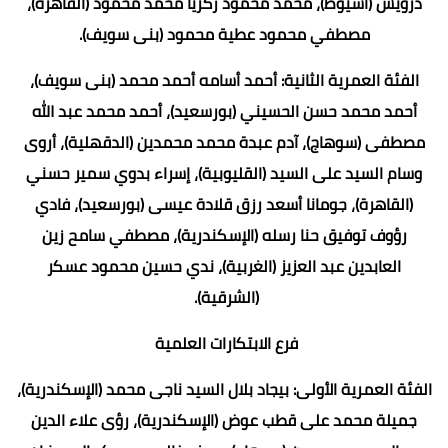
درويش (أسيوط)، محمد محمود زكريا محمد محمود (القاهرة)،
مصطفي محمود عطية محمود (بنى سويف).
الفئة العمرية الثانية: أحمد أسامه أحمد محمد (بنى سويف)،
أحمد محمد حسن الحسيني (بورسعيد)، أحمد محمد عبد الله
مصطفى (سوهاج)، آدم عبدة محمد محمدين (الدقهلية)، أروى
وسام السيد على السيد (القليوبية)، إسراء بدوي سمير حسني
(القاهرة)، جومانا أسعد رزق قلادة عيسى (بورسعيد)، فادي
رؤوف توفيق حنا رسله (الإسكندرية)، مصطفي سامح زين
العابدين عبد العزيز (الغربية)، ندي حسين محمود عسكر
(الشرقية).
فرع الابتكارات العلمية
الفئة العمرية الأولى: بيجاد بلال السيد ناجى محمد (الإسكندرية)،
جميلة محمد على قطب عوض (الإسكندرية)، رؤى علاء الدين