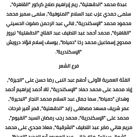
عبدة محمد "الدقهلية"، ريم إبراهيم صلاح كركور "القاهرة"،
سلمى حمدي عزب عبد السلام "المنوفية"، سلمى سمير محمد
محمود محمد "الإسكندرية"، فالي عبد الرحمن صفوت الحسيني
"القاهرة"، محمد أحمد عبد اللطيف عبد الفتاح "الدقهلية" نيروز
ممدوح إسماعيل محمد رخا "دمياط"، يوسف إسلام فؤاد درويش
"الإسكندرية".
فرع الشعر
الفئة العمرية الأولى: أدهم عبد النبى رضا حسن على "الجيزة"،
إياد محمد على محمد حماد "الإسكندرية"، تالا أحمد إبراهيم أحمد
وهدان "دمياط"، سما جمال عبد السلام محمد النجار "البحيرة"،
عمر شريف مسعد مصطفى زايد "الدقهلية"، قمر أمير فرحات
محمد على "الإسكندرية"، محمد رجب رمضان السيد "الفيوم"،
مريم هاني صابر عبد اللطيف "الشرقية"، معاذ مجدي على محمد
"شمال سيناء"، ملك هاني عبد المعبود أبو الحديد "الجيزة".