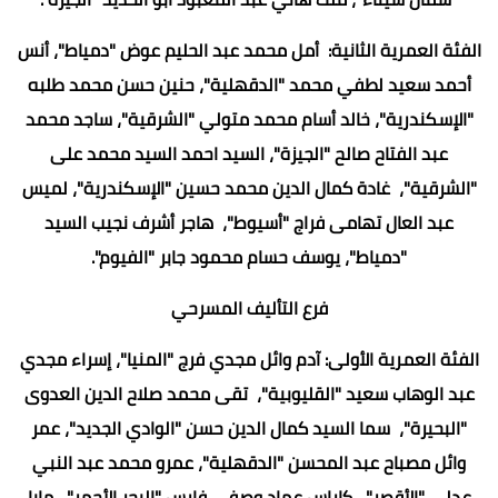
الفئة العمرية الثانية: أمل محمد عبد الحليم عوض "دمياط"، أنس
أحمد سعيد لطفي محمد "الدقهلية"، حنين حسن محمد طلبه
"الإسكندرية"، خالد أسام محمد متولي "الشرقية"، ساجد محمد
عبد الفتاح صالح "الجيزة"، السيد احمد السيد محمد على
"الشرقية"، غادة كمال الدين محمد حسين "الإسكندرية"، لميس
عبد العال تهامى فراج "أسيوط"، هاجر أشرف نجيب السيد
"دمياط"، يوسف حسام محمود جابر "الفيوم".
فرع التأليف المسرحي
الفئة العمرية الأولى: آدم وائل مجدي فرج "المنيا"، إسراء مجدي
عبد الوهاب سعيد "القليوبية"، تقى محمد صلاح الدين العدوى
"البحيرة"، سما السيد كمال الدين حسن "الوادي الجديد"، عمر
وائل مصباح عبد المحسن "الدقهلية"، عمرو محمد عبد النبي
عدلي "الأقصر"، كاراس عماد وصفى فارس "البحر الأحمر"، مايا