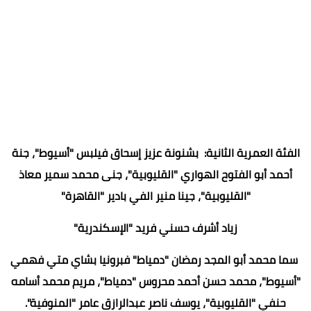
الفئة العمرية الثانية: بشنونة عزيز إسحاق فيلبس "أسيوط"، جنة
أحمد أبو الفتوح الهواري "القليوبية"، جنى محمد سمير معاذ
"القليوبية"، جينا منير الفي بادير "القاهرة"
زياد أشرف حسني فريد "الإسكندرية"
سما محمد أبو المجد رمضان "دمياط" فبرونيا بشاي متي فهمي
"أسيوط"، محمد حسن أحمد محروس "دمياط"، مريم محمد أسامه
حنفي "القليوبية"، يوسف ناصر عبدالرازق عامر "المنوفية".