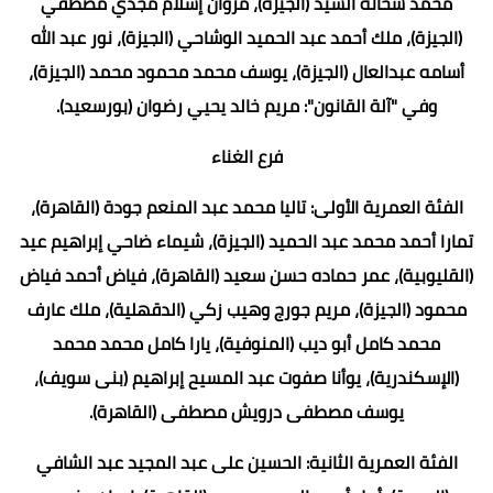
محمد شحاته السيد (الجيزة)، مروان إسلام مجدي مصطفي
(الجيزة)، ملك أحمد عبد الحميد الوشاحي (الجيزة)، نور عبد الله
أسامه عبدالعال (الجيزة)، يوسف محمد محمود محمد (الجيزة)،
وفي "آلة القانون": مريم خالد يحيي رضوان (بورسعيد).
فرع الغناء
الفئة العمرية الأولى: تاليا محمد عبد المنعم جودة (القاهرة)،
تمارا أحمد محمد عبد الحميد (الجيزة)، شيماء ضاحي إبراهيم عيد
(القليوبية)، عمر حماده حسن سعيد (القاهرة)، فياض أحمد فياض
محمود (الجيزة)، مريم جورج وهيب زكي (الدقهلية)، ملك عارف
محمد كامل أبو ديب (المنوفية)، يارا كامل محمد محمد
(الإسكندرية)، يوأنا صفوت عبد المسيح إبراهيم (بنى سويف)،
يوسف مصطفى درويش مصطفى (القاهرة).
الفئة العمرية الثانية: الحسين على عبد المجيد عبد الشافي