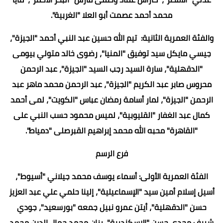
محمد أحمد عصمت أبو العلا "الغربية".
والفئة العمرية الثانية: تيم الله حسين عبد النبي أحمد "الجيزة"،
جيسي مايكل سيد توفيق "المنيا"، رضوى خالد متولي بيومى
"الدقهلية"، سارة السيد رجب السيد "الجيزة"، عبد الرحمن
محروس صابر عبد الكريم "الجيزة"، عبد الرحمن محمد ماهر عبد
الرحمن "الجيزة"، لمار أسامة رمضان عباس "الكويت"، لمى أحمد
كمال عبد الغفار "القليوبية"، لميس محمود حسب النبي على
"القاهرة" محبه الله محمد إبراهيم القبرصلى "دمياط".
فرع الرسم
الفئة العمرية الأولى: أسماء يوسف محمد جيلاني "أسيوط"،
أسيل إسلام أمين سيد "الإسماعيلية"، إلينا حلمي علي عبد العزيز
حسن "الدقهلية"، أيتن عمرو نبيل جمعه "بورسعيد"، جودي
شريف مجدي حسن "الإسكندرية"، رزان محمد جمال الدين محمد