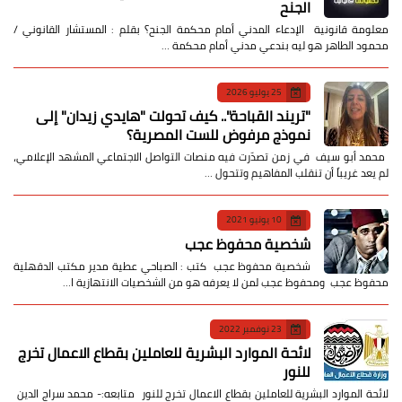
الجنح
معلومة قانونية الإدعاء المدني أمام محكمة الجنح؟ بقلم : المستشار القانوني /
محمود الطاهر هو ليه بندعي مدني أمام محكمة …
25 يوليو 2026
​"تريند القباحة".. كيف تحولت "هايدي زيدان" إلى
نموذج مرفوض للست المصرية؟
​ محمد أبو سيف ​في زمن تصدّرت فيه منصات التواصل الاجتماعي المشهد الإعلامي،
لم يعد غريباً أن تنقلب المفاهيم وتتحول …
10 يونيو 2021
شخصية محفوظ عجب
شخصية محفوظ عجب كتب : الصباحي عطية مدير مكتب الدقهلية
محفوظ عجب ومحفوظ عجب لمن لا يعرفه هو من الشخصيات الانتهازية ا…
23 نوفمبر 2022
لائحة الموارد البشرية للعاملين بقطاع الاعمال تخرج
للنور
لائحة الموارد البشرية للعاملين بقطاع الاعمال تخرج للنور متابعه:- محمد سراج الدين