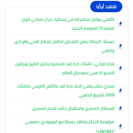
شاهد أيضًا
الأهلي يواصل تحضيراته في إسبانيا.. مران صباحي قوي
استعدادًا للموسم الجديد
رسميًا.. الزمالك يعلن التشكيل الكامل للجهاز الفني والإداري
والطبي
إنجاز تاريخي.. ناشئات كرة اليد المصرية يكتبن التاريخ ويرتقين
للمربع الذهبي بمونديال العالم
مجدي حطب يهنئ اتحاد كرة اليد بالتأهل التاريخي لناشئات
2008 للمربع الذهبي
السلطان المصري واستقبال حاشد للنجم المصري
مولودية الجزائر يتعاقد رسميًا مع البوروندي «موسي
ندووموي»