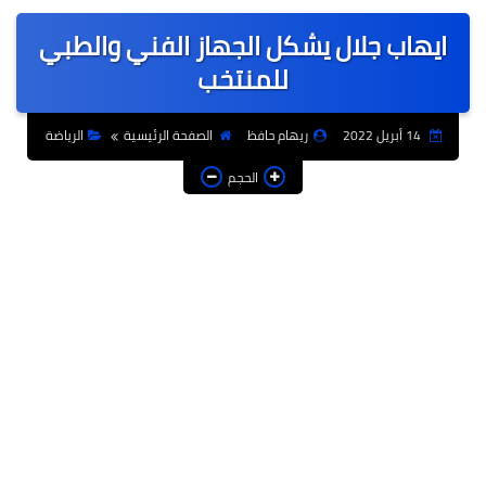
عربى
ايهاب جلال يشكل الجهاز الفني والطبي
عالمى
للمنتخب
الرياضة
14 أبريل 2022
ريهام حافظ
الصفحة الرئيسية
الرياضة
حوادث وقضايا
الحجم
فن
التعليم
تكنولوجيا
السياحة والفنادق