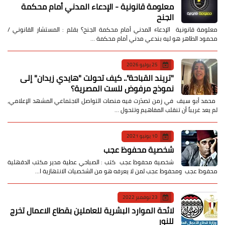
معلومة قانونية - الإدعاء المدني أمام محكمة
الجنح
معلومة قانونية الإدعاء المدني أمام محكمة الجنح؟ بقلم : المستشار القانوني /
محمود الطاهر هو ليه بندعي مدني أمام محكمة …
25 يوليو 2026
​"تريند القباحة".. كيف تحولت "هايدي زيدان" إلى
نموذج مرفوض للست المصرية؟
​ محمد أبو سيف ​في زمن تصدّرت فيه منصات التواصل الاجتماعي المشهد الإعلامي،
لم يعد غريباً أن تنقلب المفاهيم وتتحول …
10 يونيو 2021
شخصية محفوظ عجب
شخصية محفوظ عجب كتب : الصباحي عطية مدير مكتب الدقهلية
محفوظ عجب ومحفوظ عجب لمن لا يعرفه هو من الشخصيات الانتهازية ا…
23 نوفمبر 2022
لائحة الموارد البشرية للعاملين بقطاع الاعمال تخرج
للنور