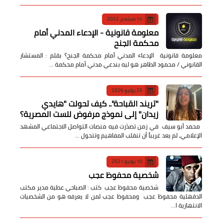
14 سبتمبر 2022
معلومة قانونية - الإدعاء المدني أمام
محكمة الجنح
معلومة قانونية الإدعاء المدني أمام محكمة الجنح؟ بقلم : المستشار
القانوني / محمود الطاهر هو ليه بندعي مدني أمام محكمة …
25 يوليو 2026
​"تريند القباحة".. كيف تحولت "هايدي
زيدان" إلى نموذج مرفوض للست المصرية؟
​ محمد أبو سيف ​في زمن تصدّرت فيه منصات التواصل الاجتماعي المشهد
الإعلامي، لم يعد غريباً أن تنقلب المفاهيم وتتحول …
10 يونيو 2021
شخصية محفوظ عجب
شخصية محفوظ عجب كتب : الصباحي عطية مدير مكتب
الدقهلية محفوظ عجب ومحفوظ عجب لمن لا يعرفه هو من الشخصيات
الانتهازية ا…