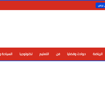
ي برس
الرياضة
حوادث وقضايا
فن
التعليم
تكنولوجيا
السياحة و