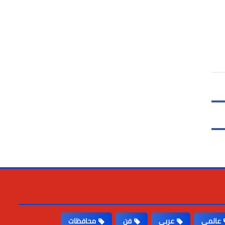
عالمى
عربى
فن
محافظات