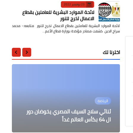
23 نوفمبر 2022
لائحة الموارد البشرية للعاملين بقطاع
الاعمال تخرج للنور
لائحة الموارد البشرية للعاملين بقطاع الاعمال تخرج للنور متابعه:- محمد
سراج الدين كشفت مصادر مؤكدة بوزارة قطاع الأعم…
اخترنا لك
أخبار مصر
الرياضة
محافظات
أخبار مصر
سويلم يشارك فى جلسة "الزراعة الذكية
أخبار مصر
لتحقيق الأمن الغذائى والتكيف
التضامن الاجتماعي تهيب بأسر تكافل
ثنائي سلاح السيف المصري يخوضان دور
ضربة قاصمة للمغرضين . هدوء تام يسود
ال 64 بكأس العالم غداً
والاستدامة"
شوارع و ميادين محافظة الغربية
وكرامة بتسليم البطاقات القديمة
السيد الرئيس يستقبل الرئيس الأمريكي