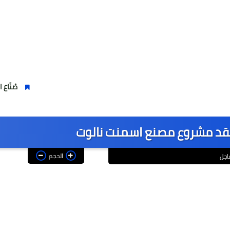
صُنّاع المجد براعم 2014 وقطاع الشباب لمنصات التتويج ببطولة كأس المستقبل العربي
تفقد مشروع مصنع اسمنت نالوت
الحجم
اجل