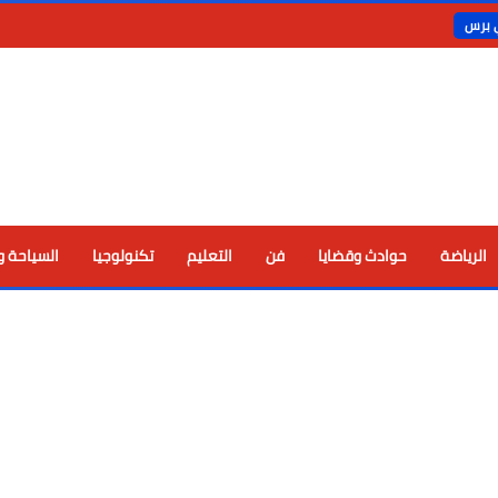
ي برس
الرياضة
حوادث وقضايا
فن
التعليم
تكنولوجيا
السياحة و