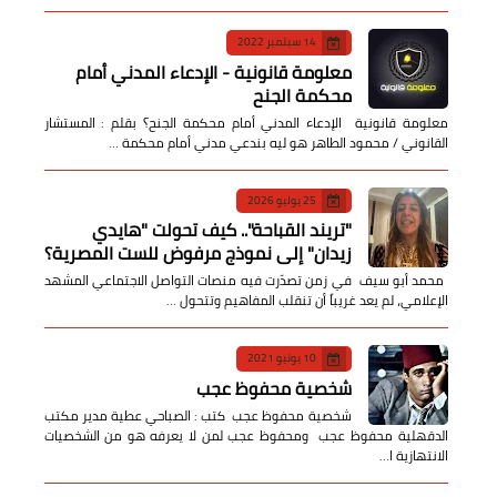
14 سبتمبر 2022
معلومة قانونية - الإدعاء المدني أمام
محكمة الجنح
معلومة قانونية الإدعاء المدني أمام محكمة الجنح؟ بقلم : المستشار
القانوني / محمود الطاهر هو ليه بندعي مدني أمام محكمة …
25 يوليو 2026
​"تريند القباحة".. كيف تحولت "هايدي
زيدان" إلى نموذج مرفوض للست المصرية؟
​ محمد أبو سيف ​في زمن تصدّرت فيه منصات التواصل الاجتماعي المشهد
الإعلامي، لم يعد غريباً أن تنقلب المفاهيم وتتحول …
10 يونيو 2021
شخصية محفوظ عجب
شخصية محفوظ عجب كتب : الصباحي عطية مدير مكتب
الدقهلية محفوظ عجب ومحفوظ عجب لمن لا يعرفه هو من الشخصيات
الانتهازية ا…