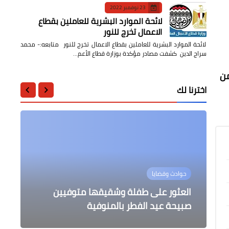
23 نوفمبر 2022
لائحة الموارد البشرية للعاملين بقطاع
الاعمال تخرج للنور
لائحة الموارد البشرية للعاملين بقطاع الاعمال تخرج للنور متابعه:- محمد
سراج الدين كشفت مصادر مؤكدة بوزارة قطاع الأعم…
من
اخترنا لك
عالمى
أخبار مصر
أخبار مصر
حوادث وقضايا
حوادث وقضايا
مدير وكالة الاستخبارات المركزية
مواعيد صلاة عيد الفطر 2026 في
العثور على طفلة وشقيقها متوفيين
السيسي يؤدي صلاة عيد الفطر المبارك
بالفيديو إندلاع حريق ضخم ألتهم عددًا من
محافظات مصر
الأمريكية يحذر من إيران
المحال التجارية بالعجمي
ويفتتح مونوريل شرق النيل
صبيحة عيد الفطر بالمنوفية