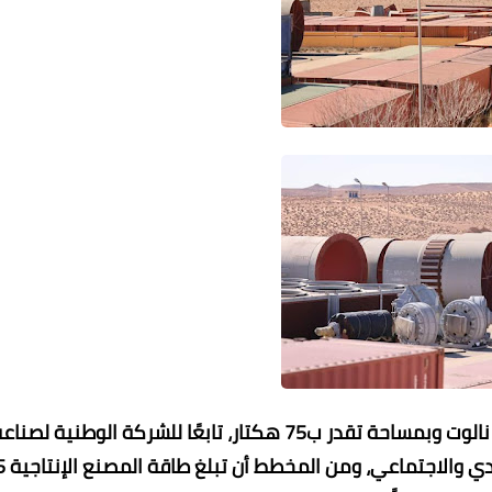
ويعتبر المصنع الذي يقع على بعد 20 كم جنوب مدينة نالوت وبمساحة تقدر ب75 هكتار، تابعًا للشركة الوطنية لصن
مواد البناء الحاضنة والم