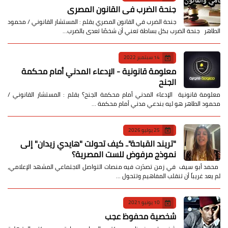
جنحة الضرب في القانون المصري
جنحة الضرب في القانون المصري بقلم : المستشار القانوني / محمود
الطاهر جنحة الضرب بكل بساطة تعني أن شخصًا تعدى بالضرب…
14 سبتمبر 2022
معلومة قانونية - الإدعاء المدني أمام محكمة
الجنح
معلومة قانونية الإدعاء المدني أمام محكمة الجنح؟ بقلم : المستشار القانوني /
محمود الطاهر هو ليه بندعي مدني أمام محكمة …
25 يوليو 2026
​"تريند القباحة".. كيف تحولت "هايدي زيدان" إلى
نموذج مرفوض للست المصرية؟
​ محمد أبو سيف ​في زمن تصدّرت فيه منصات التواصل الاجتماعي المشهد الإعلامي،
لم يعد غريباً أن تنقلب المفاهيم وتتحول …
10 يونيو 2021
شخصية محفوظ عجب