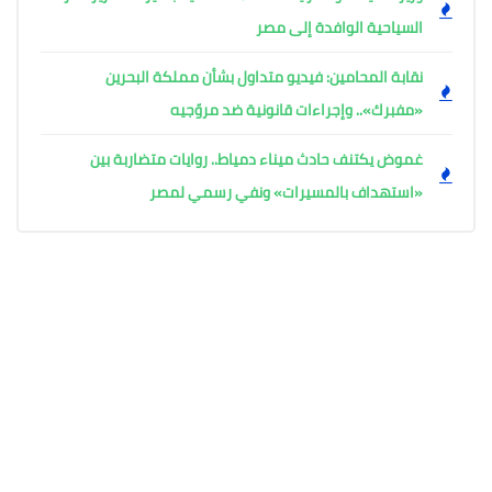
السياحية الوافدة إلى مصر
نقابة المحامين: فيديو متداول بشأن مملكة البحرين
«مفبرك».. وإجراءات قانونية ضد مروّجيه
غموض يكتنف حادث ميناء دمياط.. روايات متضاربة بين
«استهداف بالمسيرات» ونفي رسمي لمصر