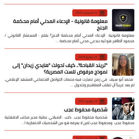
14 سبتمبر 2022
معلومة قانونية - الإدعاء المدني أمام محكمة
الجنح
معلومة قانونية الإدعاء المدني أمام محكمة الجنح؟ بقلم : المستشار القانوني /
محمود الطاهر هو ليه بندعي مدني أمام محكمة …
25 يوليو 2026
​"تريند القباحة".. كيف تحولت "هايدي زيدان" إلى
نموذج مرفوض للست المصرية؟
​ محمد أبو سيف ​في زمن تصدّرت فيه منصات التواصل الاجتماعي المشهد الإعلامي،
لم يعد غريباً أن تنقلب المفاهيم وتتحول …
10 يونيو 2021
شخصية محفوظ عجب
شخصية محفوظ عجب كتب : الصباحي عطية مدير مكتب الدقهلية
محفوظ عجب ومحفوظ عجب لمن لا يعرفه هو من الشخصيات الانتهازية ا…
23 نوفمبر 2022