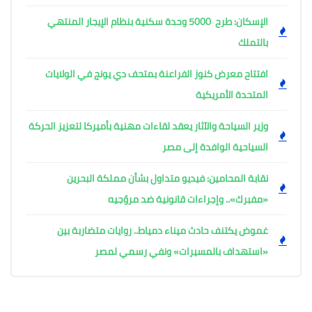
الإسكان: طرح 5000 وحدة سكنية بنظام الإيجار المنتهي
بالتملك
افتتاح معرض كنوز الفراعنة بمتحف دي يونج في الولايات
المتحدة الأمريكية
وزير السياحة والآثار يعقد لقاءات مهنية بأميركا لتعزيز الحركة
السياحية الوافدة إلى مصر
نقابة المحامين: فيديو متداول بشأن مملكة البحرين
«مفبرك».. وإجراءات قانونية ضد مروّجيه
غموض يكتنف حادث ميناء دمياط.. روايات متضاربة بين
«استهداف بالمسيرات» ونفي رسمي لمصر