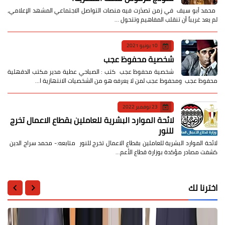
​ محمد أبو سيف ​في زمن تصدّرت فيه منصات التواصل الاجتماعي المشهد الإعلامي،
لم يعد غريباً أن تنقلب المفاهيم وتتحول …
10 يونيو 2021
شخصية محفوظ عجب
شخصية محفوظ عجب كتب : الصباحي عطية مدير مكتب الدقهلية
محفوظ عجب ومحفوظ عجب لمن لا يعرفه هو من الشخصيات الانتهازية ا…
23 نوفمبر 2022
لائحة الموارد البشرية للعاملين بقطاع الاعمال تخرج
للنور
لائحة الموارد البشرية للعاملين بقطاع الاعمال تخرج للنور متابعه:- محمد سراج الدين
كشفت مصادر مؤكدة بوزارة قطاع الأعم…
اخترنا لك