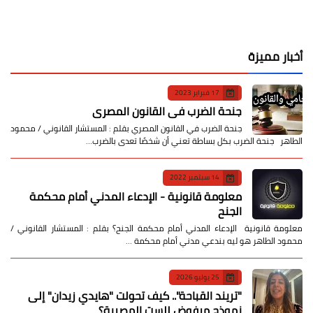
أخبار مميزة
17 فبراير 2023
جنحة الضرب في القانون المصري
جنحة الضرب في القانون المصري بقلم : المستشار القانوني / محمود
الطاهر جنحة الضرب بكل بساطة تعني أن شخصًا تعدى بالضرب…
14 سبتمبر 2022
معلومة قانونية - الإدعاء المدني أمام محكمة
الجنح
معلومة قانونية الإدعاء المدني أمام محكمة الجنح؟ بقلم : المستشار القانوني /
محمود الطاهر هو ليه بندعي مدني أمام محكمة …
25 يوليو 2026
​"تريند القباحة".. كيف تحولت "هايدي زيدان" إلى
نموذج مرفوض للست المصرية؟