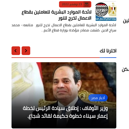
23 نوفمبر 2022
لائحة الموارد البشرية للعاملين بقطاع
الاعمال تخرج للنور
 العالم 2026 بفوز الأرجنتين
لائحة الموارد البشرية للعاملين بقطاع الاعمال تخرج للنور متابعه:- محمد
سراج الدين كشفت مصادر مؤكدة بوزارة قطاع الأعم…
اخترنا لك
وقاطعة، ولا يمكن
محافظات
الثقافة
محافظات
محافظات
أخبار مصر
بحوث الصحراء يواصل جهود دمج أبناء
محافظ بورسعيد يستقبل وفدا من
محافظ الدقهلية يستقبل نائب رئيس
لجنة الحضارة باتحاد الكتاب تزور آثار تل
وزير الأوقاف : إطلاق سيادة الرئيس لخطة
سيناء وتعزيز دورهم في التنمية الزراعية
بسطا
المستدامة
البنك الأوربي
الكنيسة برئاسة الانبا تادرس
إعمار سيناء خطوة حكيمة لقائد شجاع.