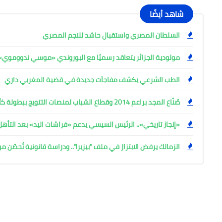
شاهد أيضًا
السلطان المصري واستقبال حاشد للنجم المصري
مولودية الجزائر يتعاقد رسميًا مع البوروندي «موسي ندووموي»
الطب الشرعي يكشف مفاجآت جديدة في قضية المغربي داري
صُنّاع المجد براعم 2014 وقطاع الشباب لمنصات التتويج ببطولة كأس المستقبل العربي
«إنجاز تاريخي».. الرئيس السيسي يدعم «فراشات اليد» بعد التأه
الزمالك يرفض الابتزاز في ملف "بيزيرا".. ودراسة قانونية تُحصّن م