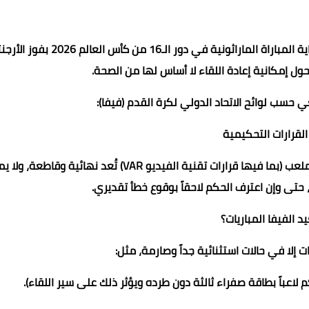
رغم حالة الجدل التحكيمي الواسع والغضب الجماهيري بعد نهاية المباراة الماراثونية في دور الـ16 من كأس
 حسب لوائح الاتحاد الدولي لكرة القدم (فيفا):
​تنص لوائح الـ (FIFA) بوضوح على أن قرارات الحكم داخل أرضية الملعب (بما فيها قرارات تقنية الفيديو VAR) تُعد نهائية 
محمد ابو سيف
ها، حتى وإن اعترف الحكم لاحقاً بوقوع خطأ تقديري.
27 فبراير 2023
27 فبراير 2023
26 فبراير 2023
26 فبراير 2023
26 فبراير 2023
ريات إلا في حالات استثنائية جداً وصارمة، مثل:
لاعباً بطاقة صفراء ثالثة دون طرده ويؤثر ذلك على سير اللقاء).