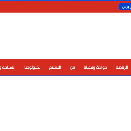
ي برس
الرياضة
حوادث وقضايا
فن
التعليم
تكنولوجيا
السياحة و