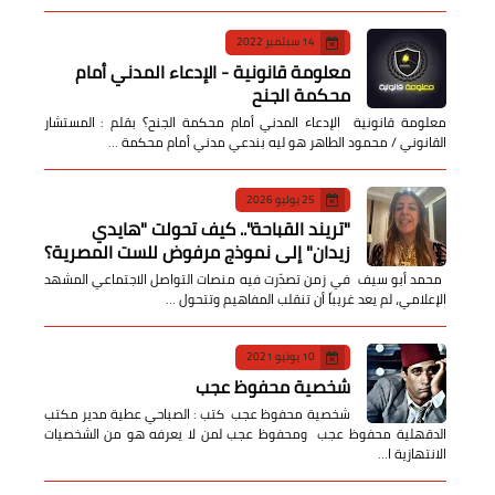
14 سبتمبر 2022
معلومة قانونية - الإدعاء المدني أمام
محكمة الجنح
معلومة قانونية الإدعاء المدني أمام محكمة الجنح؟ بقلم : المستشار
القانوني / محمود الطاهر هو ليه بندعي مدني أمام محكمة …
25 يوليو 2026
​"تريند القباحة".. كيف تحولت "هايدي
زيدان" إلى نموذج مرفوض للست المصرية؟
​ محمد أبو سيف ​في زمن تصدّرت فيه منصات التواصل الاجتماعي المشهد
الإعلامي، لم يعد غريباً أن تنقلب المفاهيم وتتحول …
10 يونيو 2021
شخصية محفوظ عجب
شخصية محفوظ عجب كتب : الصباحي عطية مدير مكتب
الدقهلية محفوظ عجب ومحفوظ عجب لمن لا يعرفه هو من الشخصيات
الانتهازية ا…