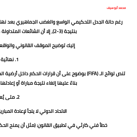
محمد أبو سيف
بنتيجة (3-2)، إلا أن الشائعات المتداولة حول إمكانية إعادة اللقاء لا أساس لها من الصحة.
​إليك توضيح الموقف القانوني والواقعي
​1. نهائية القرارات التحكيمية
بناءً عليها إلغاء نتيجة مباراة أو إعادت
​2. متى يُعيد الفيفا المباريات؟
​الاتحاد الدولي لا يلجأ لإعادة المبا
​خطأ فني كارثي في تطبيق القانون: (مثل أن يمنح الحكم 