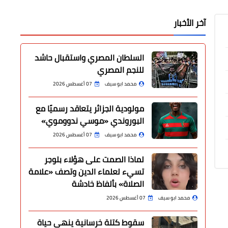
آخر الأخبار
السلطان المصري واستقبال حاشد
للنجم المصري
محمد ابو سيف
07 أغسطس 2026
مولودية الجزائر يتعاقد رسميًا مع
البوروندي «موسي ندووموي»
محمد ابو سيف
07 أغسطس 2026
لماذا الصمت على هؤلاء بلوجر
تسيء لعلماء الدين وتصف «علامة
الصلاة» بألفاظ خادشة
محمد ابو سيف
07 أغسطس 2026
سقوط كتلة خرسانية ينهي حياة