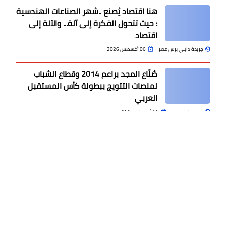
هنا اقتصاد يُصنع ..شهر الصناعات الهندسية
: حيث تتحول الفكرة إلى آلة... والآلة إلى
اقتصاد
جريدة دايلي برس مصر
06 أغسطس 2026
صُنّاع المجد براعم 2014 وقطاع الشباب
لمنصات التتويج ببطولة كأس المستقبل
العربي
محمد ابو سيف
06 أغسطس 2026
«إنجاز تاريخي».. الرئيس السيسي يدعم
«فراشات اليد» بعد التأهل للمربع الذهبي
محمد ابو سيف
06 أغسطس 2026
عاجل | بيان عماني إيراني مرتقب حول فتح
"ممر عبور مؤقت" في مضيق هرمز
محمد ابو سيف
06 أغسطس 2026