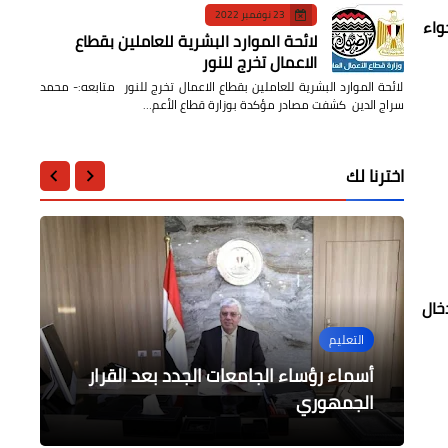
23 نوفمبر 2022
واء
لائحة الموارد البشرية للعاملين بقطاع
الاعمال تخرج للنور
لائحة الموارد البشرية للعاملين بقطاع الاعمال تخرج للنور متابعه:- محمد
سراج الدين كشفت مصادر مؤكدة بوزارة قطاع الأعم…
اخترنا لك
خال
الرياضة
فن
التعليم
محافظات
اقتصاد وأعمال
صبحي يشهد توقيع بروتوكول تعاون بين
البورصة تغلق على ارتفاع 1.9% بدعم
مهرجان المنصورة المسرحي الأقليمي
أسماء رؤساء الجامعات الجدد بعد القرار
فاعليات ملتقى الاتحاد العربي للعاملين
وزارة الشباب والرياضة ومؤسسة كير مصر
للتنمية
الجمهوري
بالمصارف بالغردقة
الثاني في الفترة من ٨ إلى ١٥ فبراير
مشتريات عربية وأجنبية