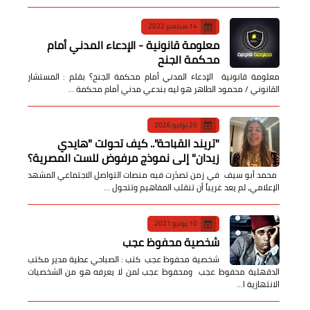
14 سبتمبر 2022
معلومة قانونية - الإدعاء المدني أمام
محكمة الجنح
معلومة قانونية الإدعاء المدني أمام محكمة الجنح؟ بقلم : المستشار
القانوني / محمود الطاهر هو ليه بندعي مدني أمام محكمة …
25 يوليو 2026
​"تريند القباحة".. كيف تحولت "هايدي
زيدان" إلى نموذج مرفوض للست المصرية؟
​ محمد أبو سيف ​في زمن تصدّرت فيه منصات التواصل الاجتماعي المشهد
الإعلامي، لم يعد غريباً أن تنقلب المفاهيم وتتحول …
10 يونيو 2021
شخصية محفوظ عجب
شخصية محفوظ عجب كتب : الصباحي عطية مدير مكتب
الدقهلية محفوظ عجب ومحفوظ عجب لمن لا يعرفه هو من الشخصيات
الانتهازية ا…