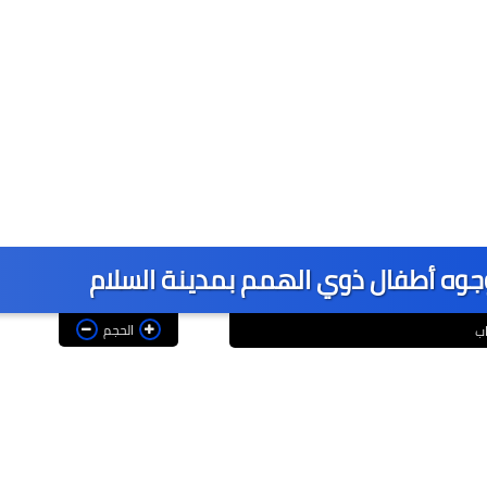
وه أطفال ذوي الهمم بمدينة السلام
الحجم
اب