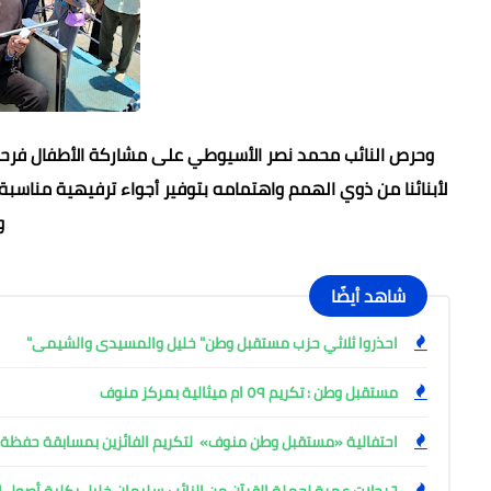
وحرص النائب محمد نصر الأسيوطي على مشاركة الأطفال فرحته
لأبنائنا من ذوي الهمم واهتمامه بتوفير أجواء ترفيهية مناسبة
و
شاهد أيضًا
احذروا ثلاثي حزب مستقبل وطن" خليل والمسيدى والشيمى"
مستقبل وطن : تكريم ٥٩ ام ميثالية بمركز منوف
احتفالية «مستقبل وطن منوف» لتكريم الفائزين بمسابقة حفظة ا
٦ رحلات عمرة لحملة القرآن من النائب سليمان خليل بكلية أصول الدين