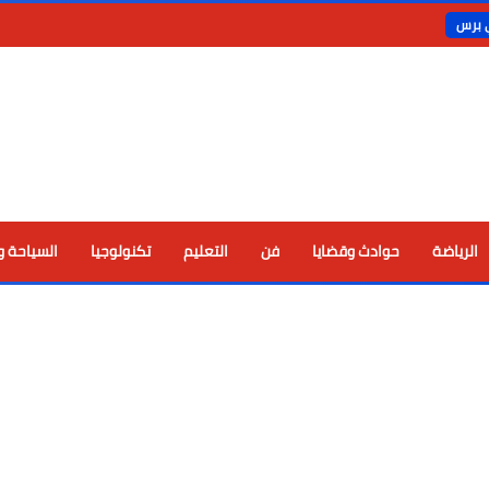
ي برس
الرياضة
حوادث وقضايا
فن
التعليم
تكنولوجيا
السياحة و