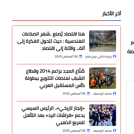
آخر الأخبار
هنا اقتصاد يُصنع ..شهر الصناعات
الهندسية : حيث تتحول الفكرة إلى
م
آلة... والآلة إلى اقتصاد
شطة
جريدة دايلي برس مصر
06 أغسطس 2026
صُنّاع المجد براعم 2014 وقطاع
الشباب لمنصات التتويج ببطولة
كأس المستقبل العربي
محمد ابو سيف
06 أغسطس 2026
«إنجاز تاريخي».. الرئيس السيسي
يدعم «فراشات اليد» بعد التأهل
للمربع الذهبي
محمد ابو سيف
06 أغسطس 2026