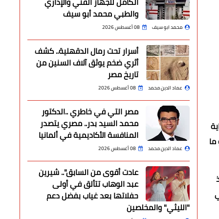
الكامل للجهاز الفني والإداري
والطبي محمد أبو سيف
محمد ابو سيف
08 أغسطس 2026
أسرار تحت رمال الدقهلية.. كشف
أثري ضخم يوثق آلاف السنين من
تاريخ مصر
عماد الدين محمد
08 أغسطس 2026
مصر التي في خاطري ..الدكتور
محمد السيد بدر.. مصري يتصدر
ية
المنافسة الأكاديمية في ألمانيا
ما
عماد الدين محمد
08 أغسطس 2026
عادت أقوى من السابق".. شيرين
عبد الوهاب تتألق في أولى
ي
حفلاتها بعد غياب بفضل دعم
"الليثي" والمخلصين