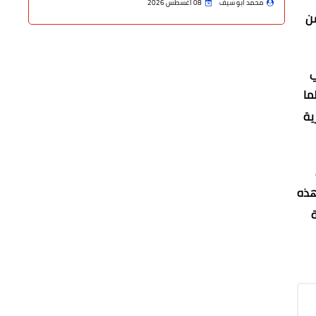
محمد ابو سيف
08 أغسطس 2026
من
ي
ما
ية
هذه