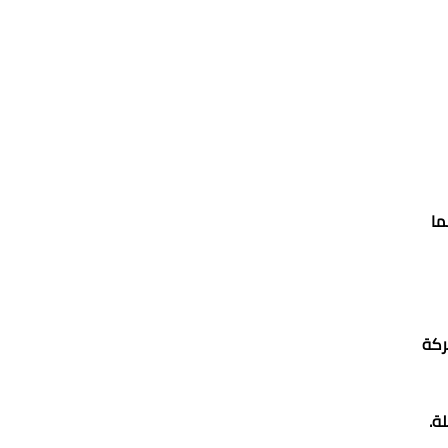
ما
ركة
ة.