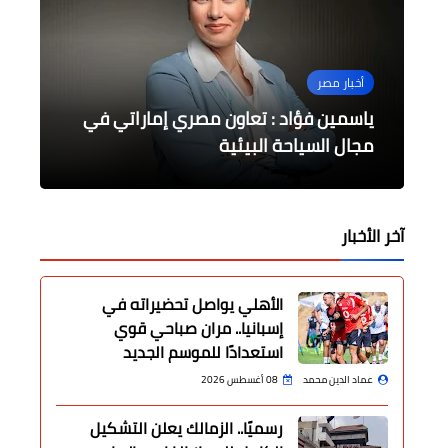
عاجل
جامعات
أخبار مصر
أخبار مصر
أخبار مصر
السعيد تشارك في جلسة "حكومات
عاجل/ السعودية تدشن الاصدار الجديد
هيئة الدواء المصرية في مؤتمر جمعية
ياسمين فؤاد : تعاون مصري إماراتي في
محمد صلاح والنني في جداريات تطبيقية
لأكثر من 30 خدمة إلكترونية
المستقبل 2030: الطموح والرؤية"
مجال السياحة البيئية
حلوان بنادي المقاولون العرب
المعلومات الدوائية الدولية بالرياض
آخر الأخبار
الأهلي يواصل تحضيراته في
إسبانيا.. مران صباحي قوي
استعدادًا للموسم الجديد
عماد الدين محمد
08 أغسطس 2026
رسميًا.. الزمالك يعلن التشكيل