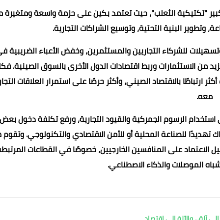
بير "تكتيكية الثعلب"، حيث تعتمد بكين على حزمة واسعة ومتغيرة 
ة، وتطوير البنية التحتية، وتوسيع الشراكات التجارية.
سهيلات للشركاء التجاريين والمستثمرين، وخفض الأعباء الضريبية ف
د من الاستثمارات وربط اقتصادات الدول الأخرى بالسوق الصينية. فكل
 ارتباطًا بالاقتصاد الصيني، وأكثر حرصًا على استمرار العلاقات التجار
معه.
لى استخدام الرسوم الجمركية والقيود التجارية، ورفع تكلفة دخول بعض
اك تهديدًا للصناعة المحلية أو للأمن الاقتصادي والتكنولوجي. وتقوم 
يل الاعتماد على المنافسين الخارجيين، خصوصًا في القطاعات المرتبطة
شباه الموصلات والذكاء الاصطناعي.
ى آلة... والآلة إلى اقتصاد