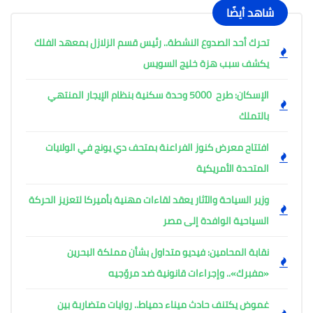
شاهد أيضًا
تحرك أحد الصدوع النشطة.. رئيس قسم الزلازل بمعهد الفلك
يكشف سبب هزة خليج السويس
الإسكان: طرح 5000 وحدة سكنية بنظام الإيجار المنتهي
بالتملك
افتتاح معرض كنوز الفراعنة بمتحف دي يونج في الولايات
المتحدة الأمريكية
وزير السياحة والآثار يعقد لقاءات مهنية بأميركا لتعزيز الحركة
السياحية الوافدة إلى مصر
نقابة المحامين: فيديو متداول بشأن مملكة البحرين
«مفبرك».. وإجراءات قانونية ضد مروّجيه
غموض يكتنف حادث ميناء دمياط.. روايات متضاربة بين