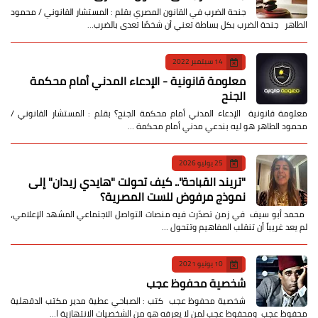
جنحة الضرب في القانون المصري بقلم : المستشار القانوني / محمود
الطاهر جنحة الضرب بكل بساطة تعني أن شخصًا تعدى بالضرب…
14 سبتمبر 2022
معلومة قانونية - الإدعاء المدني أمام محكمة
الجنح
معلومة قانونية الإدعاء المدني أمام محكمة الجنح؟ بقلم : المستشار القانوني /
محمود الطاهر هو ليه بندعي مدني أمام محكمة …
25 يوليو 2026
​"تريند القباحة".. كيف تحولت "هايدي زيدان" إلى
نموذج مرفوض للست المصرية؟
​ محمد أبو سيف ​في زمن تصدّرت فيه منصات التواصل الاجتماعي المشهد الإعلامي،
لم يعد غريباً أن تنقلب المفاهيم وتتحول …
10 يونيو 2021
شخصية محفوظ عجب
شخصية محفوظ عجب كتب : الصباحي عطية مدير مكتب الدقهلية
محفوظ عجب ومحفوظ عجب لمن لا يعرفه هو من الشخصيات الانتهازية ا…