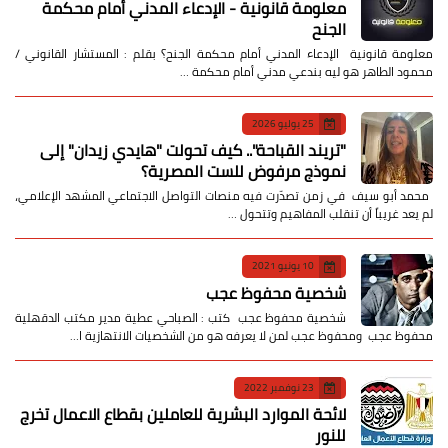
معلومة قانونية - الإدعاء المدني أمام محكمة
الجنح
معلومة قانونية الإدعاء المدني أمام محكمة الجنح؟ بقلم : المستشار القانوني /
محمود الطاهر هو ليه بندعي مدني أمام محكمة …
25 يوليو 2026
​"تريند القباحة".. كيف تحولت "هايدي زيدان" إلى
نموذج مرفوض للست المصرية؟
​ محمد أبو سيف ​في زمن تصدّرت فيه منصات التواصل الاجتماعي المشهد الإعلامي،
لم يعد غريباً أن تنقلب المفاهيم وتتحول …
10 يونيو 2021
شخصية محفوظ عجب
شخصية محفوظ عجب كتب : الصباحي عطية مدير مكتب الدقهلية
محفوظ عجب ومحفوظ عجب لمن لا يعرفه هو من الشخصيات الانتهازية ا…
23 نوفمبر 2022
لائحة الموارد البشرية للعاملين بقطاع الاعمال تخرج
للنور