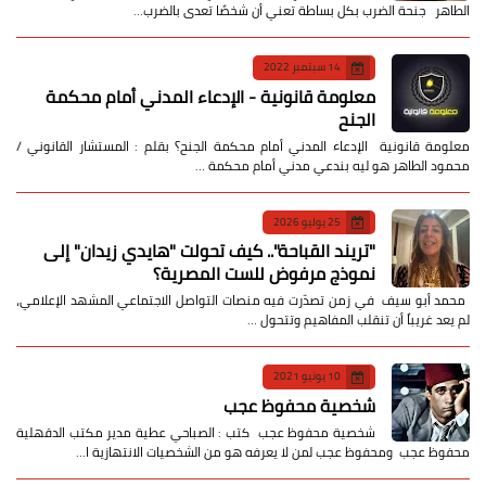
الطاهر جنحة الضرب بكل بساطة تعني أن شخصًا تعدى بالضرب…
14 سبتمبر 2022
معلومة قانونية - الإدعاء المدني أمام محكمة
الجنح
معلومة قانونية الإدعاء المدني أمام محكمة الجنح؟ بقلم : المستشار القانوني /
محمود الطاهر هو ليه بندعي مدني أمام محكمة …
25 يوليو 2026
​"تريند القباحة".. كيف تحولت "هايدي زيدان" إلى
نموذج مرفوض للست المصرية؟
​ محمد أبو سيف ​في زمن تصدّرت فيه منصات التواصل الاجتماعي المشهد الإعلامي،
لم يعد غريباً أن تنقلب المفاهيم وتتحول …
10 يونيو 2021
شخصية محفوظ عجب
شخصية محفوظ عجب كتب : الصباحي عطية مدير مكتب الدقهلية
محفوظ عجب ومحفوظ عجب لمن لا يعرفه هو من الشخصيات الانتهازية ا…