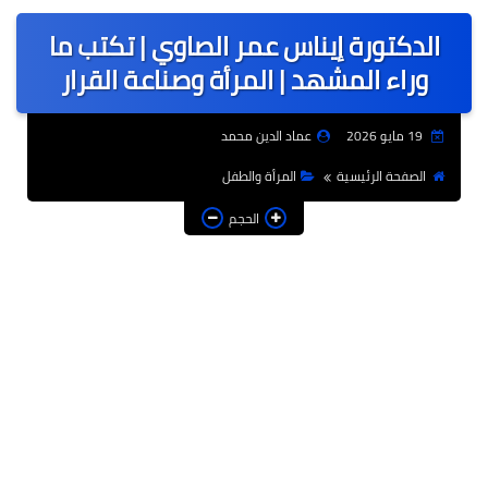
عربى
الدكتورة إيناس عمر الصاوي | تكتب ما
عالمى
وراء المشهد | المرأة وصناعة القرار
الرياضة
19 مايو 2026
عماد الدين محمد
حوادث وقضايا
الصفحة الرئيسية
المرأة والطفل
فن
الحجم
التعليم
تكنولوجيا
السياحة والفنادق