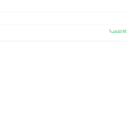
داة للنصب؟