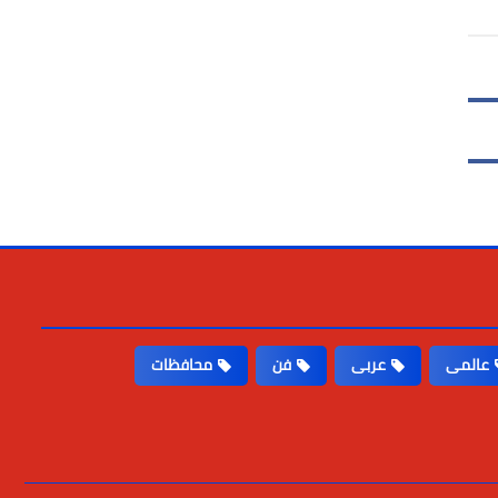
عالمى
عربى
فن
محافظات