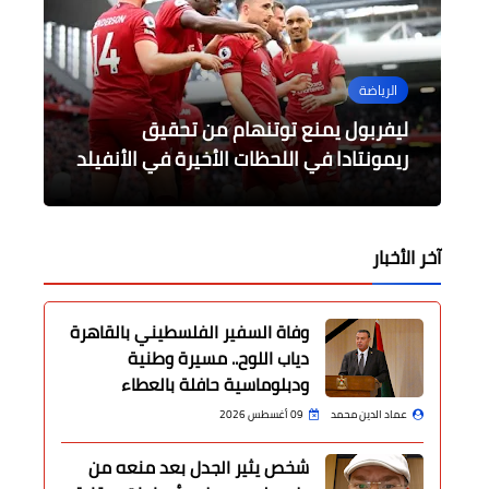
الثقافة
الرياضة
الرياضة
جامعات
محافظات
الإجتماع برئيس الأوبرا والمدير الجديد
ليفربول يمنع توتنهام من تحقيق
محافظ الدقهلية : قطع المياه عن مركز
مباراة الجنون في البريميرليج و 7 أهداف
إصدار مجلة علمية في مجال بحوث المرأة
لمهرجان الموسيقى العربية لبحث ترتيبات
و الإعلام
الدورة القادمة للمهرجان
منية النصر لإجراء أعمال صيانة
نارية و ريمونتادا للتاريخ لم تكتمل
ريمونتادا في اللحظات الأخيرة في الأنفيلد
آخر الأخبار
وفاة السفير الفلسطيني بالقاهرة
دياب اللوح.. مسيرة وطنية
ودبلوماسية حافلة بالعطاء
عماد الدين محمد
09 أغسطس 2026
شخص يثير الجدل بعد منعه من