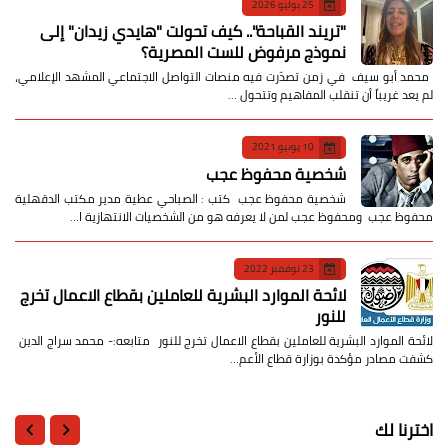
25 يوليو 2026
​"تريند القباحة".. كيف تحولت "هايدي زيدان" إلى
نموذج مرفوض للست المصرية؟
​ محمد أبو سيف ​في زمن تصدّرت فيه منصات التواصل الاجتماعي المشهد الإعلامي،
لم يعد غريباً أن تنقلب المفاهيم وتتحول …
10 يونيو 2021
شخصية محفوظ عجب
شخصية محفوظ عجب كتب : الصباحي عطية مدير مكتب الدقهلية
محفوظ عجب ومحفوظ عجب لمن لا يعرفه هو من الشخصيات الانتهازية ا…
23 نوفمبر 2022
لائحة الموارد البشرية للعاملين بقطاع الاعمال تخرج
للنور
لائحة الموارد البشرية للعاملين بقطاع الاعمال تخرج للنور متابعه:- محمد سراج الدين
كشفت مصادر مؤكدة بوزارة قطاع الأعم…
اخترنا لك