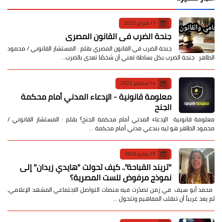
17 فبراير 2023
جنحة الضرب في القانون المصري
جنحة الضرب في القانون المصري بقلم : المستشار القانوني / محمود
الطاهر جنحة الضرب بكل بساطة تعني أن شخصًا تعدى بالضرب…
14 سبتمبر 2022
معلومة قانونية - الإدعاء المدني أمام محكمة
الجنح
معلومة قانونية الإدعاء المدني أمام محكمة الجنح؟ بقلم : المستشار القانوني /
محمود الطاهر هو ليه بندعي مدني أمام محكمة …
25 يوليو 2026
​"تريند القباحة".. كيف تحولت "هايدي زيدان" إلى
نموذج مرفوض للست المصرية؟
​ محمد أبو سيف ​في زمن تصدّرت فيه منصات التواصل الاجتماعي المشهد الإعلامي،
لم يعد غريباً أن تنقلب المفاهيم وتتحول …