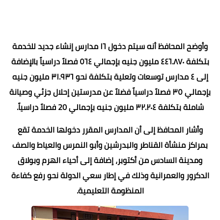
وأوضح المحافظ أنه سيتم دخول ١٦ مدارس إنشاء جديد للخدمة
بتكلفة ٤٤٦.٨٧٠ مليون جنيه بإجمالي ٥٦٤ فصلاً دراسياً بالإضافة
إلى ٤ مدارس توسعات وتعلية بتكلفة نحو ٣١.٩٣٦ مليون جنيه
بإجمالي ٣٥ فصلاً دراسياً فضلاً عن مدرستين إحلال جزئي وصيانة
شاملة بتكلفة ٣٢.٢٠٤ مليون جنيه بإجمالي 20 فصلاً دراسياً.
وأشار المحافظ إلى أن المدارس المقرر دخولها الخدمة تقع
بمراكز منشأة القناطر والبدرشين وأبو النمرس والعياط والصف
ومدينة السادس من أكتوبر، إضافة إلى أحياء الهرم وبولاق
الدكرور والعمرانية وذلك في إطار سعي الدولة نحو رفع كفاءة
المنظومة التعليمية.