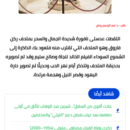
كتب - د. عبد الرحيم ريحان
التقطت عدستى نافورة شديدة الجمال والسحر بمتحف ركن
فاروق وهو المتحف التي تقترب منه فتعود بك الذاكرة إلى
الشموع السوداء الفيلم الخالد لنجاة وصالح سليم وقد تم تصويره
بحديقة المتحف وتتذكر أيام نهر الحب وحديثًا تم تصوير حارة
اليهود وقصر النيل وهجمة مرتدة.
شاهد أيضًا
عادت أقوى من السابق".. شيرين عبد الوهاب تتألق في أولى
حفلاتها بعد غياب بفضل دعم "الليثي" والمخلصين
ذكرى وفاة الفنان مصطفى متولي (1954–2000)