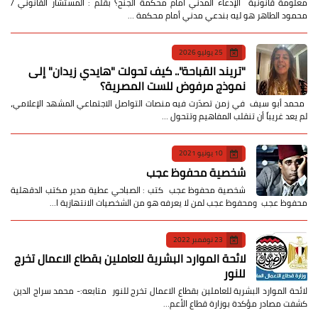
معلومة قانونية الإدعاء المدني أمام محكمة الجنح؟ بقلم : المستشار القانوني /
محمود الطاهر هو ليه بندعي مدني أمام محكمة …
25 يوليو 2026
​"تريند القباحة".. كيف تحولت "هايدي زيدان" إلى
نموذج مرفوض للست المصرية؟
​ محمد أبو سيف ​في زمن تصدّرت فيه منصات التواصل الاجتماعي المشهد الإعلامي،
لم يعد غريباً أن تنقلب المفاهيم وتتحول …
10 يونيو 2021
شخصية محفوظ عجب
شخصية محفوظ عجب كتب : الصباحي عطية مدير مكتب الدقهلية
محفوظ عجب ومحفوظ عجب لمن لا يعرفه هو من الشخصيات الانتهازية ا…
23 نوفمبر 2022
لائحة الموارد البشرية للعاملين بقطاع الاعمال تخرج
للنور
لائحة الموارد البشرية للعاملين بقطاع الاعمال تخرج للنور متابعه:- محمد سراج الدين
كشفت مصادر مؤكدة بوزارة قطاع الأعم…