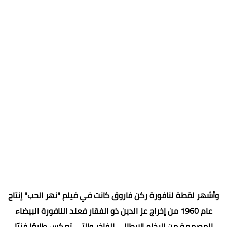
وأشهر لقطة لنافورة ركن فاروق كانت في فيلم "نهر الحب" إنتاج
عام 1960 من إخراج عز الدين ذو الفقار فعند النافورة البيضاء
المصممة من الرخام الإيطالي الفاخر والتي تعكس طابعًا فنيًا