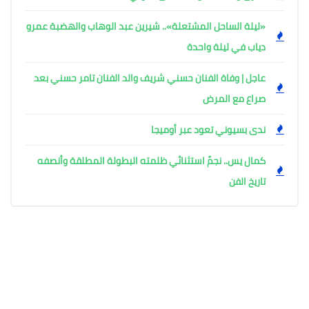
«ليلة الساحل المشتعلة».. شيرين عبد الوهاب والهضبة عمرو
دياب في ليلة واحدة
عاجل | وفاة الفنان حسني شريف والد الفنان تامر حسني بعد
صراع مع المرض
ندى بسيوني تعود عبر أوميجا
كمال يس.. نجمٌ استثنائي ظلمته البطولة المطلقة وأنصفه
تاريخ الفن