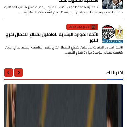
شخصية محفوظ عجب كتب : الصباحي عطية مدير مكتب الدقهلية
محفوظ عجب ومحفوظ عجب لمن لا يعرفه هو من الشخصيات الانتهازية ا…
23 نوفمبر 2022
لائحة الموارد البشرية للعاملين بقطاع الاعمال تخرج
للنور
لائحة الموارد البشرية للعاملين بقطاع الاعمال تخرج للنور متابعه:- محمد سراج الدين
كشفت مصادر مؤكدة بوزارة قطاع الأعم…
اخترنا لك