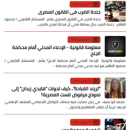
17 فبراير 2023
جنحة الضرب في القانون المصري
جنحة الضرب في القانون المصري بقلم : المستشار القانوني / محمود
الطاهر جنحة الضرب بكل بساطة تعني أن شخصًا تعدى بالضرب…
14 سبتمبر 2022
معلومة قانونية - الإدعاء المدني أمام محكمة
الجنح
معلومة قانونية الإدعاء المدني أمام محكمة الجنح؟ بقلم : المستشار القانوني /
محمود الطاهر هو ليه بندعي مدني أمام محكمة …
25 يوليو 2026
​"تريند القباحة".. كيف تحولت "هايدي زيدان" إلى
نموذج مرفوض للست المصرية؟
​ محمد أبو سيف ​في زمن تصدّرت فيه منصات التواصل الاجتماعي المشهد الإعلامي،
لم يعد غريباً أن تنقلب المفاهيم وتتحول …
10 يونيو 2021
شخصية محفوظ عجب