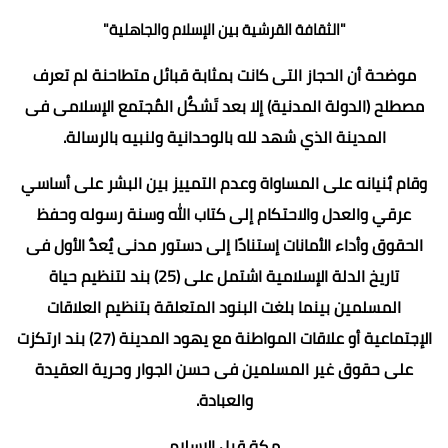
"الثقافة القرشية بين الإسلام والجاهلية"
موضحة أن الحجاز التى كانت بمثابة قبائل متطاحنة لم تعرف
مصطلح (الدولة المدنية) إلا بعد تَشكٌل المٌجتمع الإسلامى فى
المدينة الذي شهد لله بالوحدانية ولنبيه بالرسالة.
وقام بٌنيانه على المساواة وعدم التمييز بين البشر على أساسي
عرقي والعدل والاحتكام إلى كتاب الله وسنة رسوله وحفظ
الحقوق وأداء الأمانات إستنادًا إلى دستور مدنى يٌعدٌ الأول فى
تاريخ الدلة الإسلامية اشتمل على (25) بند لتنظيم حياة
المسلمين بينما بلغت البنود المتعلقة بتنظيم العلاقات
الإجتماعية أو علاقات المواطنة مع يهود المدينة (27) بند ارتكزت
على حقوق غير المسلمين فى حسن الجوار وحرية العقيدة
والعبادة.
مكة قبل الإسلام