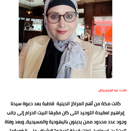
كتب د. عبد الرحيم ريحان
كانت مكة من أهم المراكز الدينية قاطبة بعد دعوة سيدنا
إبراهيم لعقيدة التوحيد التى كان مقرها البيت الحرام إلى جانب
وجود عدد محدود ممن يدينون باليهودية والمسيحية، وبعد وفاة
"نبت" بن إسماعيل تولت قبيلة "جرهم" الإشراف على الكعبةحتى