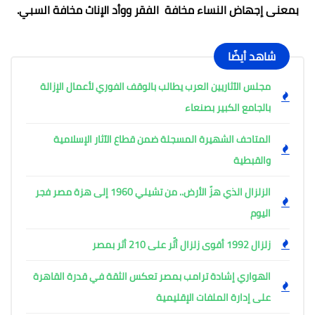
بمعنى إجهاض النساء مخافة الفقر ووأد الإناث مخافة السبي.
شاهد أيضًا
مجلس الآثاريين العرب يطالب بالوقف الفوري لأعمال الإزالة
بالجامع الكبير بصنعاء
المتاحف الشهيرة المسجلة ضمن قطاع الآثار الإسلامية
والقبطية
الزلزال الذي هزّ الأرض.. من تشيلي 1960 إلى هزة مصر فجر
اليوم
زلزال 1992 أقوى زلزال أثّر على 210 أثر بمصر
الهواري إشادة ترامب بمصر تعكس الثقة في قدرة القاهرة
على إدارة الملفات الإقليمية