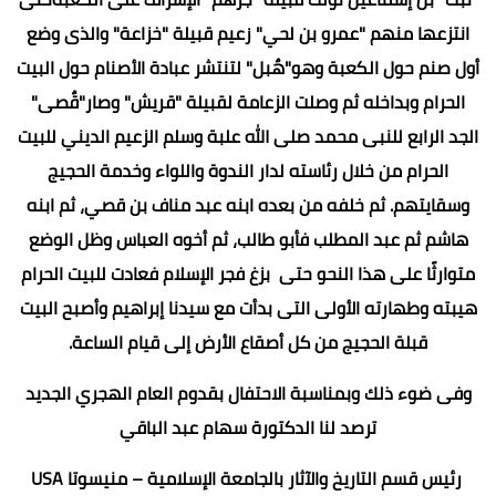
انتزعها منهم "عمرو بن لحي" زعيم قبيلة "خزاعة" والذى وضع
أول صنم حول الكعبة وهو"هٌبل" لتنتشر عبادة الأصنام حول البيت
الحرام وبداخله ثم وصلت الزعامة لقبيلة "قريش" وصار"قٌصى"
الجد الرابع للنبى محمد صلى الله علبة وسلم الزعيم الديني للبيت
الحرام من خلال رئاسته لدار الندوة واللواء وخدمة الحجيج
وسقايتهم. ثم خلفه من بعده ابنه عبد مناف بن قصي، ثم ابنه
هاشم ثم عبد المطلب فأبو طالب، ثم أخوه العباس وظل الوضع
متوارثًا على هذا النحو حتى بزغ فجر الإسلام فعادت للبيت الحرام
هيبته وطهارته الأولى التى بدأت مع سيدنا إبراهيم وأصبح البيت
قبلة الحجيج من كل أصقاع الأرض إلى قيام الساعة.
وفى ضوء ذلك وبمناسبة الاحتفال بقدوم العام الهجري الجديد
ترصد لنا الدكتورة سهام عبد الباقي
رئيس قسم التاريخ والآثار بالجامعة الإسلامية – منيسوتا USA