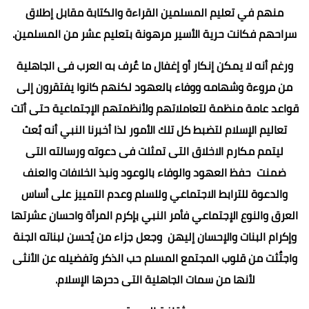
منهم في تعليم المسلمين القراءة والكتابة مقابل إطلاق
سراحهم فكانت حرية الأسير مرهونة بتعليم عشر من المسلمين.
ورغم أنه لا يمكن إنكار أو إغفال ما عٌرف به العرب فى الجاهلية
من مروءة وشهامه ووفاء بالعهود لكنهم كانوا يفتقرون إلى
قواعد عامة منظمة لتعاملاتهم ولأنظمتهم الإجتماعية حتى أتت
تعاليم الإسلام لتضبط كل تلك الأمور لذا أخبرنا النبي أنه بٌعث
ليتمم مكارم الاخلاق التى تمثلت فى دعوته ورسالته التى
ضمنت حفظ العهود والوفاء بالوعود ونبذ الخلافات والعنف
والدعوة للترابط الاجتماعي وللسلم وعدم التمييز على أساس
العرق والنوع الإجتماعي فأمر النبي بإكرم المرأة واحسان عشرتها
وإكرام البنات والإحسان إليهن وجعل جزاء من يٌحسن لبناته الجنة
واجتٌثت من قلوب المجتمع المسلم حب الذكر وتفضيله عن الأنثى
لأنها من سمات الجاهلية التى دحرها الإسلام.