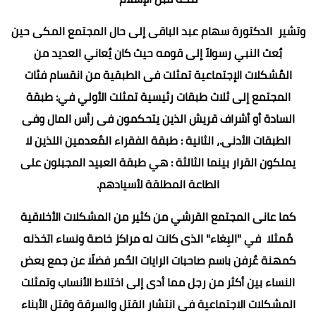
وتشير الدكتورة سهام عبد الباقى إلى حال المجتمع المكى حين
بٌعث النبي رسولاً إلى قومه حيث كان يٌعاني العديد من
المٌشكلات الإجتماعية تمثلت فى الطبقية من انقسام فئات
المجتمع إلى ثلاث طبقات رئيسية تمثلت الأولي في: طبقة
السادة أو أشراف قريش الذين يتحكمون فى رأس المال وفى
الطبقات الأدنى.، الثانية : طبقة الفقراء المٌعدمين اللذين لا
يملكون القرار بينما الثالثة : هي طبقة العبيد المجبلون على
الطاعة المطلقة لأسيادهم.
كما عانى المجتمع القرشي من كثير من المشكلات الأخلاقية
مٌمثلا في "البِغاء" الذى كانت له مراكز خاصة ونساء اتخذنه
كمهنة عٌرفن باسم صاحبات الرايات الحٌمر فضلًا عن جمع بعض
النساء بين أكثر من رجل مما أدى إلى اختلاط الأنساب وتمثلت
المشكلات الاجتماعية فى انتشار القتل والسرقة وقتل الأبناء