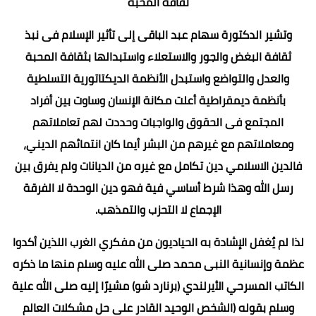
ثقافة المحبة
وتشير الدكتورة سهام عبد الباقى إلى تأثير الإسلام فى نبذ
ثقافة البغض والجور والاستعلاء واستبدالها بثقافة المحبة
والعدل والتواضع واستبدل الأنظمة الديكتاتورية التسلطية
بأنظمة ديمقراطية أعلت مكانة الإنسان وساوت بين أفراد
المجتمع فى الحقوق والواجبات وحددت لهم تعاملاتهم
ومعاملاتهم مع غيرهم من البشر أيما كان انتمائهم الديني،
فالدين الاسلامي دين تكامل مع غيره من الديانات ولم يفرق بين
رسل الله وهذا شرط أساسي فية فهو دين الوحدة لا الفرقة
الإجماع لا التحزب والتمذهب.
لذا لم يٌغفل الإشادة به الحياديون من مفكري الغرب اللذين أكدوا
عظمة وإنسانية النبى محمد صلى الله عليه وسلم منها ما ذكره
الكاتب المسرحي الأيرلندي (برنارد شو) مشيرًا إليه صلى الله علية
وسلم بقوله (الشخص الوحيد القادر على حل مشكلات العالم