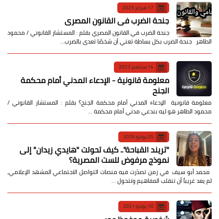
17 فبراير 2023
جنحة الضرب في القانون المصري
جنحة الضرب في القانون المصري بقلم : المستشار القانوني / محمود
الطاهر جنحة الضرب بكل بساطة تعني أن شخصًا تعدى بالضرب…
14 سبتمبر 2022
معلومة قانونية - الإدعاء المدني أمام محكمة
الجنح
معلومة قانونية الإدعاء المدني أمام محكمة الجنح؟ بقلم : المستشار القانوني /
محمود الطاهر هو ليه بندعي مدني أمام محكمة …
25 يوليو 2026
​"تريند القباحة".. كيف تحولت "هايدي زيدان" إلى
نموذج مرفوض للست المصرية؟
​ محمد أبو سيف ​في زمن تصدّرت فيه منصات التواصل الاجتماعي المشهد الإعلامي،
لم يعد غريباً أن تنقلب المفاهيم وتتحول …
10 يونيو 2021