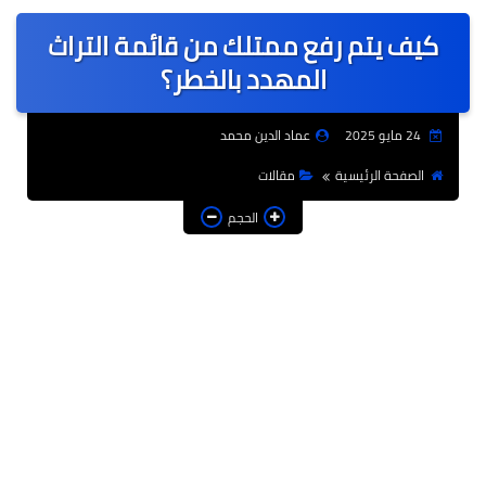
عربى
كيف يتم رفع ممتلك من قائمة التراث
عالمى
المهدد بالخطر؟
الرياضة
24 مايو 2025
عماد الدين محمد
حوادث وقضايا
الصفحة الرئيسية
مقالات
فن
الحجم
التعليم
تكنولوجيا
السياحة والفنادق