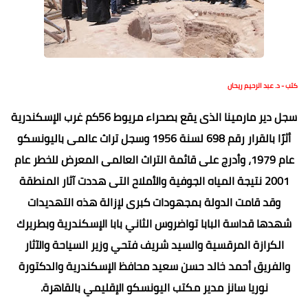
كتب - د. عبد الرحيم ريحان
سجل دير مارمينا الذى يقع بصحراء مريوط 56كم غرب الإسكندرية
أثرًا بالقرار رقم 698 لسنة 1956 وسجل تراث عالمى باليونسكو
عام 1979، وأدرج على قائمة التراث العالمى المعرض للخطر عام
2001 نتيجة المياه الجوفية والأملاح التى هددت آثار المنطقة
وقد قامت الدولة بمجهودات كبرى لإزالة هذه التهديدات
شهدها قداسة البابا تواضروس الثاني بابا الإسكندرية وبطريرك
الكرازة المرقسية والسيد شريف فتحي وزير السياحة والآثار
والفريق أحمد خالد حسن سعيد محافظ الإسكندرية والدكتورة
نوريا سانز مدير مكتب اليونسكو الإقليمي بالقاهرة.