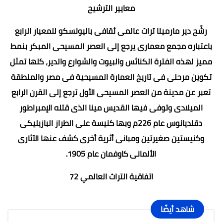
معايير الترشيح
رشّح دير مارمينا تراث عالمى ثقافى باليونسكو للمعيار الرابع
باعتباره مجمع معمارى يرجع إلى العصر المسيحى المبكر بنمط
مميز لهذه الفترة الكنائس والبيوت والشوارع والدير، كلها تمثل
تكوين مرحلى فى تاريخ العمارة المسيحية فى مصر والمنطقة
تعبر عن مدينة من العصر المسيحى الأول ترجع إلى القرن الرابع
الميلادى وتوفى فيها القديس مينا الذى قتله الإمبراطور
دقلديانوس عام 226م وبها كنيسة على الطراز البازيليكى
وكنيستين صغيرتين ومبانى أثرية أخرى كشف عنها الآثارى
الألمانى كاوفمان عام 1905.
اتفاقية التراث العالمي 72
شاهد أيضًا