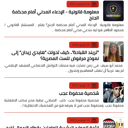
14 سبتمبر 2022
معلومة قانونية - الإدعاء المدني أمام محكمة
الجنح
معلومة قانونية الإدعاء المدني أمام محكمة الجنح؟ بقلم : المستشار القانوني /
محمود الطاهر هو ليه بندعي مدني أمام محكمة …
25 يوليو 2026
​"تريند القباحة".. كيف تحولت "هايدي زيدان" إلى
نموذج مرفوض للست المصرية؟
​ محمد أبو سيف ​في زمن تصدّرت فيه منصات التواصل الاجتماعي المشهد الإعلامي،
لم يعد غريباً أن تنقلب المفاهيم وتتحول …
10 يونيو 2021
شخصية محفوظ عجب
شخصية محفوظ عجب كتب : الصباحي عطية مدير مكتب الدقهلية
محفوظ عجب ومحفوظ عجب لمن لا يعرفه هو من الشخصيات الانتهازية ا…
23 نوفمبر 2022
لائحة الموارد البشرية للعاملين بقطاع الاعمال تخرج