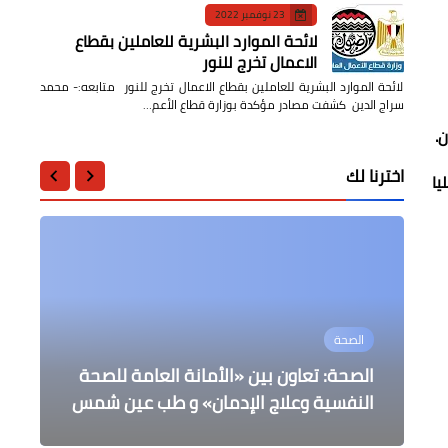
23 نوفمبر 2022
لائحة الموارد البشرية للعاملين بقطاع
الاعمال تخرج للنور
لائحة الموارد البشرية للعاملين بقطاع الاعمال تخرج للنور متابعه:- محمد
سراج الدين كشفت مصادر مؤكدة بوزارة قطاع الأعم…
اخترنا لك
يا
أخبار مصر
الصحة
عالمى
أخبار مصر
إلى معالى وزير السياحة والآثار .. الدفاع
التعليم
مدبولي يتابع جهود توافر السلع
البيت الأبيض سوف يستخدم حق الفيتو
الصحة: تعاون بين «الأمانة العامة للصحة
عن الحضارة تكشف عن فيديو كارثة يجسّد
العبث بآثار مصر
لتقديم مساعدات لاسرائيل
والمنتجات مع اقتراب شهر رمضان
النفسية وعلاج الإدمان» و طب عين شمس
بدء تظلمات الشهادة الإعدادية بالمنوفية