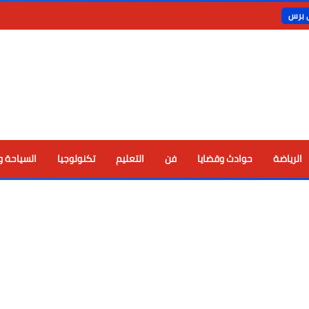
ي برس
الرياضة
حوادث وقضايا
فن
التعليم
تكنولوجيا
السياحة و