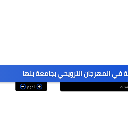
الحجم
فظات