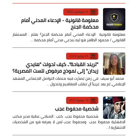
14 سبتمبر 2022
معلومة قانونية - الإدعاء المدني أمام
محكمة الجنح
معلومة قانونية الإدعاء المدني أمام محكمة الجنح؟ بقلم : المستشار
القانوني / محمود الطاهر هو ليه بندعي مدني أمام محكمة …
25 يوليو 2026
​"تريند القباحة".. كيف تحولت "هايدي
زيدان" إلى نموذج مرفوض للست المصرية؟
​ محمد أبو سيف ​في زمن تصدّرت فيه منصات التواصل الاجتماعي المشهد
الإعلامي، لم يعد غريباً أن تنقلب المفاهيم وتتحول …
10 يونيو 2021
شخصية محفوظ عجب
شخصية محفوظ عجب كتب : الصباحي عطية مدير مكتب
الدقهلية محفوظ عجب ومحفوظ عجب لمن لا يعرفه هو من الشخصيات
الانتهازية ا…