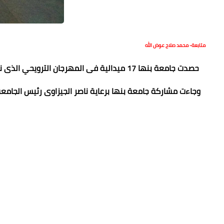
متابعة- محمد صلاح عوض الله
حصدت جامعة بنها 17 ميدالية فى المهرجان الترويحي الذى نظمته جامعة حلون بمشاركة جامعات بنها والمنوفية والزقازيق وحلوان.
وجاءت مشاركة جامعة بنها برعاية ناصر الجيزاوى رئيس الجامعة