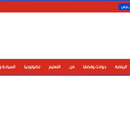
ي برس
الرياضة
حوادث وقضايا
فن
التعليم
تكنولوجيا
السياحة و