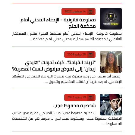
14 سبتمبر 2022
معلومة قانونية - الإدعاء المدني أمام
محكمة الجنح
معلومة قانونية الإدعاء المدني أمام محكمة الجنح؟ بقلم : المستشار
القانوني / محمود الطاهر هو ليه بندعي مدني أمام محكمة …
25 يوليو 2026
​"تريند القباحة".. كيف تحولت "هايدي
زيدان" إلى نموذج مرفوض للست المصرية؟
​ محمد أبو سيف ​في زمن تصدّرت فيه منصات التواصل الاجتماعي المشهد
الإعلامي، لم يعد غريباً أن تنقلب المفاهيم وتتحول …
10 يونيو 2021
شخصية محفوظ عجب
شخصية محفوظ عجب كتب : الصباحي عطية مدير مكتب
الدقهلية محفوظ عجب ومحفوظ عجب لمن لا يعرفه هو من الشخصيات
الانتهازية ا…