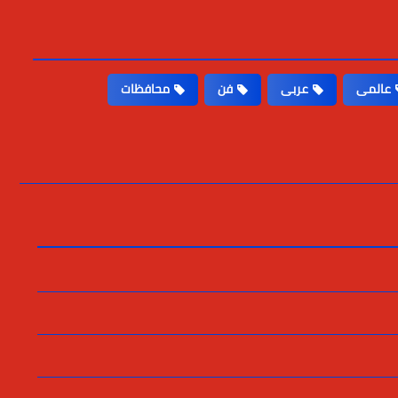
عالمى
عربى
فن
محافظات