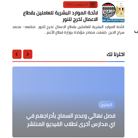
23 نوفمبر 2022
لائحة الموارد البشرية للعاملين بقطاع
الاعمال تخرج للنور
لائحة الموارد البشرية للعاملين بقطاع الاعمال تخرج للنور متابعه:- محمد
ى
سراج الدين كشفت مصادر مؤكدة بوزارة قطاع الأعم…
اخترنا لك
أخبار مصر
الرأى
التعليم
الرياضة
الثقافة
مشاركة مصرية في ندوة العلا الدولية
ظاهرة ترويع المجتمع عبر الإعلام
المتاحف ذاكرة وطن وإشعاع حضارة
ختام بطولة السلام الدولية للشطرنج
الحفاظ المستدام على مواقع التراث
فصل نهائي وعدم السماح بأدراجهم في
الصخري
السريع بالغردقة
ونقطة ضوء على آثار غزة المدمرة
والسوشيال ميديا… من المسؤول؟
اي مدارس أخرى لطلاب الفيديو المنتشر