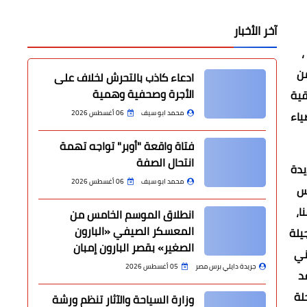
آخر الأخبار
 ،
من
ادعاء كاذب بالتحرش لخلاف على
الأجرة وصحفية وهمية
قية
ياء
محمد ابو سيف
06 أغسطس 2026
فتاة واقعة "أوبر" تواجه تهمة
انتحال الصفة
جديدة
محمد ابو سيف
06 أغسطس 2026
يس
ا،
انطلاق الموسم الخامس من
المعسكر الصيفي «البارون
يلة
الصغير» بقصر البارون إمبان
ني
جريدة دايلي برس مصر
05 أغسطس 2026
د
لة
وزارة السياحة والآثار تنظم ورشة