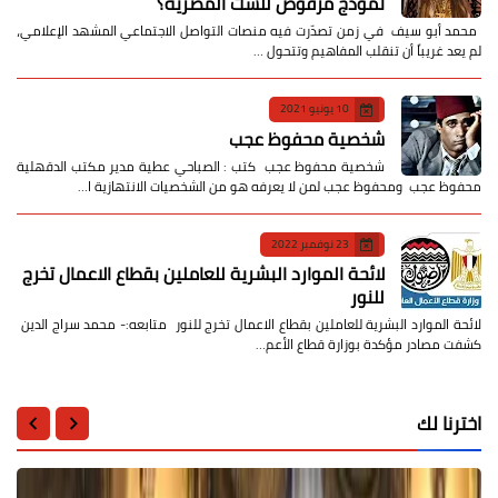
نموذج مرفوض للست المصرية؟
​ محمد أبو سيف ​في زمن تصدّرت فيه منصات التواصل الاجتماعي المشهد الإعلامي،
لم يعد غريباً أن تنقلب المفاهيم وتتحول …
10 يونيو 2021
شخصية محفوظ عجب
شخصية محفوظ عجب كتب : الصباحي عطية مدير مكتب الدقهلية
محفوظ عجب ومحفوظ عجب لمن لا يعرفه هو من الشخصيات الانتهازية ا…
23 نوفمبر 2022
لائحة الموارد البشرية للعاملين بقطاع الاعمال تخرج
للنور
لائحة الموارد البشرية للعاملين بقطاع الاعمال تخرج للنور متابعه:- محمد سراج الدين
كشفت مصادر مؤكدة بوزارة قطاع الأعم…
اخترنا لك