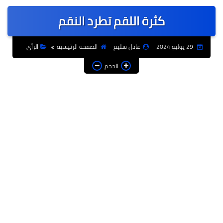
عربى
كثرة اللقم تطرد النقم
عالمى
الرياضة
29 يوليو 2024
عادل سليم
الصفحة الرئيسية
الرأى
حوادث وقضايا
الحجم
فن
التعليم
تكنولوجيا
السياحة والفنادق