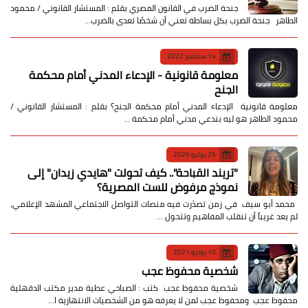
جنحة الضرب في القانون المصري بقلم : المستشار القانوني / محمود
الطاهر جنحة الضرب بكل بساطة تعني أن شخصًا تعدى بالضرب…
14 سبتمبر 2022
معلومة قانونية - الإدعاء المدني أمام محكمة
الجنح
معلومة قانونية الإدعاء المدني أمام محكمة الجنح؟ بقلم : المستشار القانوني /
محمود الطاهر هو ليه بندعي مدني أمام محكمة …
25 يوليو 2026
​"تريند القباحة".. كيف تحولت "هايدي زيدان" إلى
نموذج مرفوض للست المصرية؟
​ محمد أبو سيف ​في زمن تصدّرت فيه منصات التواصل الاجتماعي المشهد الإعلامي،
لم يعد غريباً أن تنقلب المفاهيم وتتحول …
10 يونيو 2021
شخصية محفوظ عجب
شخصية محفوظ عجب كتب : الصباحي عطية مدير مكتب الدقهلية
محفوظ عجب ومحفوظ عجب لمن لا يعرفه هو من الشخصيات الانتهازية ا…