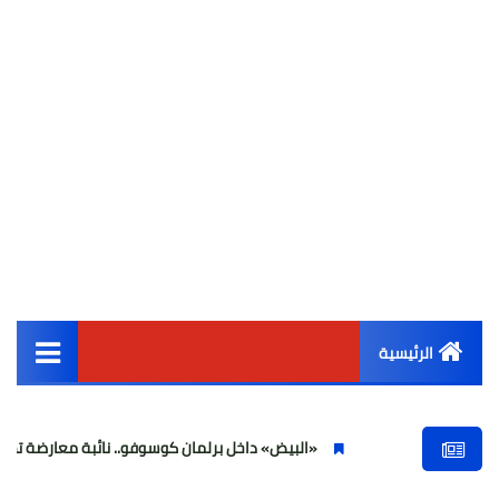
الرئيسية
القائمة الرئيسية
«البيض» داخل برلمان كوسوفو.. نائبة معارضة تهاجم ألبين كورتي 
أخبار مصر