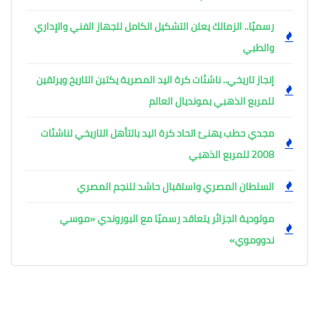
رسميًا.. الزمالك يعلن التشكيل الكامل للجهاز الفني والإداري
والطبي
إنجاز تاريخي.. ناشئات كرة اليد المصرية يكتبن التاريخ ويرتقين
للمربع الذهبي بمونديال العالم
مجدي حطب يهنئ اتحاد كرة اليد بالتأهل التاريخي لناشئات
2008 للمربع الذهبي
السلطان المصري واستقبال حاشد للنجم المصري
مولودية الجزائر يتعاقد رسميًا مع البوروندي «موسي
ندووموي»