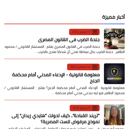
أخبار مميزة
17 فبراير 2023
جنحة الضرب في القانون المصري
جنحة الضرب في القانون المصري بقلم : المستشار القانوني / محمود
الطاهر جنحة الضرب بكل بساطة تعني أن شخصًا تعدى بالضرب…
14 سبتمبر 2022
معلومة قانونية - الإدعاء المدني أمام محكمة
الجنح
معلومة قانونية الإدعاء المدني أمام محكمة الجنح؟ بقلم : المستشار القانوني /
محمود الطاهر هو ليه بندعي مدني أمام محكمة …
25 يوليو 2026
​"تريند القباحة".. كيف تحولت "هايدي زيدان" إلى
نموذج مرفوض للست المصرية؟
​ محمد أبو سيف ​في زمن تصدّرت فيه منصات التواصل الاجتماعي المشهد الإعلامي،