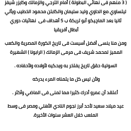
( 3 منهم فى نهائي البطولة ) أمام الترجي والزمالك وكايزر شيفز
ليتساوي مع الحاوي وليد سليمان والكابتن محمود الخطيب ويأتي
ثانيا بعد الماچيكو أبو تريكة ب 5 أهداف فى نهائيات دوري
أبطال أفريقيا
ومن منا ينسى أفضل أسيست فى تاريخ الكورة المصرية والكعب
المميز لمحمد شريف فى مرمى الزمالك ( الرابونا ) الشهيرة
السولية حقق تاريخ يفتخر به ويحكيه لأولاده ولأحفاده .
ولأن ليس كل ما يتمناه المرء يدركه
أعتقد أن عمرو أدرك كثيرا مما تمنى فى الماضي وأكثر .
عيد ميلاد سعيد لأحد أبرز نجوم النادي الأهلي ومصر فى وسط
الملعب خلال العشر سنوات الأخيرة.