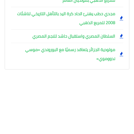
للمربع الذهبي بمونديال العالم
مجدي حطب يهنئ اتحاد كرة اليد بالتأهل التاريخي لناشئات
2008 للمربع الذهبي
السلطان المصري واستقبال حاشد للنجم المصري
مولودية الجزائر يتعاقد رسميًا مع البوروندي «موسي
ندووموي»