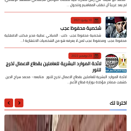
لم يعد غريباً أن تنقلب المفاهيم وتتحول …
10 يونيو 2021
شخصية محفوظ عجب
شخصية محفوظ عجب كتب : الصباحي عطية مدير مكتب الدقهلية
محفوظ عجب ومحفوظ عجب لمن لا يعرفه هو من الشخصيات الانتهازية ا…
23 نوفمبر 2022
لائحة الموارد البشرية للعاملين بقطاع الاعمال تخرج
للنور
لائحة الموارد البشرية للعاملين بقطاع الاعمال تخرج للنور متابعه:- محمد سراج الدين
كشفت مصادر مؤكدة بوزارة قطاع الأعم…
اخترنا لك