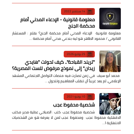
14 سبتمبر 2022
معلومة قانونية - الإدعاء المدني أمام
محكمة الجنح
معلومة قانونية الإدعاء المدني أمام محكمة الجنح؟ بقلم : المستشار
القانوني / محمود الطاهر هو ليه بندعي مدني أمام محكمة …
25 يوليو 2026
​"تريند القباحة".. كيف تحولت "هايدي
زيدان" إلى نموذج مرفوض للست المصرية؟
​ محمد أبو سيف ​في زمن تصدّرت فيه منصات التواصل الاجتماعي المشهد
الإعلامي، لم يعد غريباً أن تنقلب المفاهيم وتتحول …
10 يونيو 2021
شخصية محفوظ عجب
شخصية محفوظ عجب كتب : الصباحي عطية مدير مكتب
الدقهلية محفوظ عجب ومحفوظ عجب لمن لا يعرفه هو من الشخصيات
الانتهازية ا…