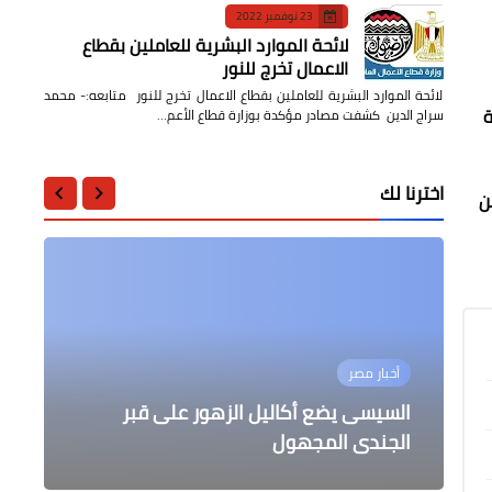
23 نوفمبر 2022
لائحة الموارد البشرية للعاملين بقطاع
الاعمال تخرج للنور
لائحة الموارد البشرية للعاملين بقطاع الاعمال تخرج للنور متابعه:- محمد
ة
سراج الدين كشفت مصادر مؤكدة بوزارة قطاع الأعم…
اخترنا لك
ن
مقالات
التعليم
محافظات
محافظات
أخبار مصر
14 قرية تنتهى بالكامل من تنفيذ
حفل تكريم المتفوقين بإدارة طلخا
السيسى يضع أكاليل الزهور على قبر
نائب رئيس جامعة الأزهر يتفقد كلية
عملتوا ايه لما الفيس بوك اتعطل والوقت
التعليمية
مر عليكم ازاي؟ '
الجندى المجهول
العلوم لبدء العام الدراسي
مشروعات مبادرة حياة كريمة