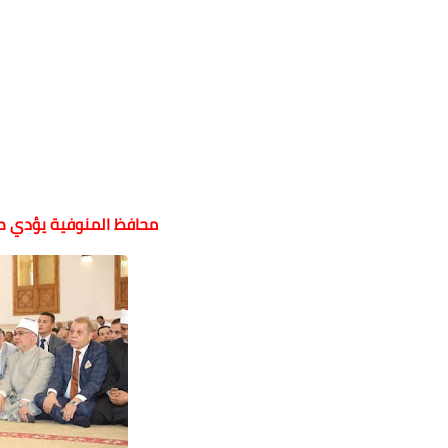
محافظ المنوفية يؤدي ص