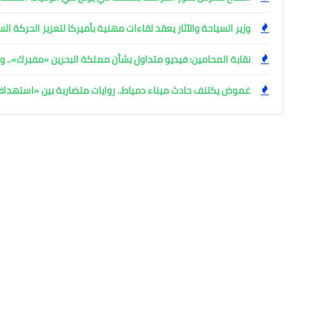
وزير السياحة والآثار يعقد لقاءات مهنية بأميركا لتعزيز الحركة ا
نقابة المحامين: فيديو متداول بشأن مملكة البحرين «مفبرك».. وإ
غموض يكتنف حادث ميناء دمياط.. روايات متضاربة بين «استهد