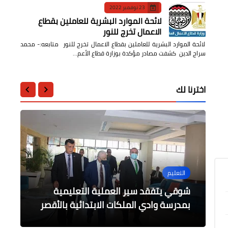
23 نوفمبر 2022
لائحة الموارد البشرية للعاملين بقطاع
الاعمال تخرج للنور
لائحة الموارد البشرية للعاملين بقطاع الاعمال تخرج للنور متابعه:- محمد
سراج الدين كشفت مصادر مؤكدة بوزارة قطاع الأعم…
اخترنا لك
التعليم
محافظات
محافظات
عاجل
أخبار مصر
شوقي يتفقد سير العملية التعليمية
الجيزة / اصلاح ماسورة مياه بشارع جمال
محافظ كفر الشيخ : رفع 2020طن مخلفات
الدين الافغاني بالهرم
عاجل / فضية جديدة لمصر في الوثب
افتتاح مقر المديرية المالية بالقليوبية
وحملات نظافة مكثفة بالمراكز والمدن
بمدرسة وادي الملكات الابتدائية بالأقصر