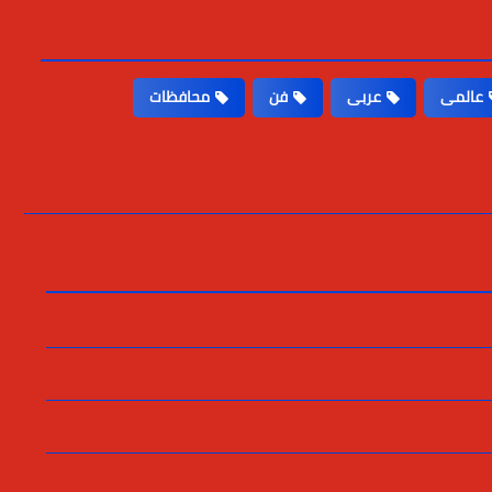
عالمى
عربى
فن
محافظات