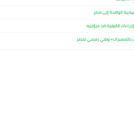
لسياحية الوافدة إلى مصر
جراءات قانونية ضد مروّجيه
اف بالمسيرات» ونفي رسمي لمصر