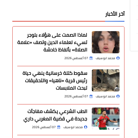
آخر الأخبار
لماذا الصمت على هؤلاء بلوجر
تسيء لعلماء الدين وتصف «علامة
الصلاة» بألفاظ خادشة
محمد ابو سيف
07 أغسطس 2026
سقوط كتلة خرسانية ينهي حياة
رئيس قرية «ناهيا» والتحقيقات
تبحث الملابسات
محمد ابو سيف
07 أغسطس 2026
الطب الشرعي يكشف مفاجآت
جديدة في قضية المغربي داري
محمد ابو سيف
07 أغسطس 2026