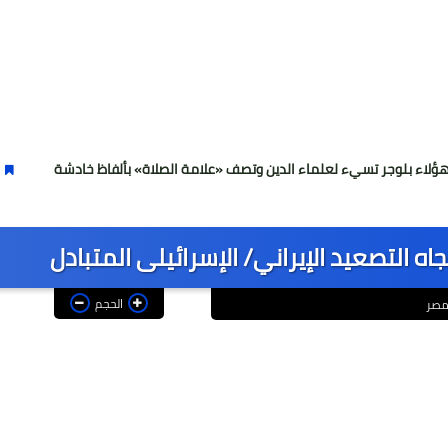
سيء لعلماء الدين وتصف «علامة الصلاة» بألفاظ خادشة
سقوط كتلة 
اه التصعيد الإيراني/ الإسرائيلى المتبادل
الحجم
 مصر