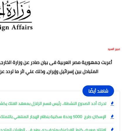
عبير السيد
المتبادل بين إسرائيل وإيران، وذلك علي اثر ما تردد
شاهد أيضًا
تحرك أحد الصدوع النشطة.. رئيس قسم الزلازل بمعهد الفلك ي
الإسكان: طرح 5000 وحدة سكنية بنظام الإيجار المنتهي بالتملك
افتتاح معرض كنوز الفراعنة بمتحف دي يونج في الولايات المتحدة