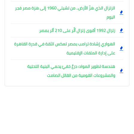
الزلزال الذي هزّ الأرض.. من تشيلي 1960 إلى هزة مصر فجر
اليوم
زلزال 1992 أقوى زلزال أثّر على 210 أثر بمصر
الهواري إشادة ترامب بمصر تعكس الثقة في قدرة القاهرة
على إدارة الملفات الإقليمية
هندسة تطوير المواد: درعٌ خفيّ يحمي البنية التحتية
والمشروعات القومية من القاتل الصامت