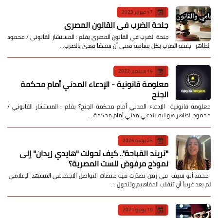
17 فبراير 2023
جنحة الضرب في القانون المصري
جنحة الضرب في القانون المصري بقلم : المستشار القانوني / محمود
الطاهر جنحة الضرب بكل بساطة تعني أن شخصًا تعدى بالضرب…
14 سبتمبر 2022
معلومة قانونية - الإدعاء المدني أمام محكمة
الجنح
معلومة قانونية الإدعاء المدني أمام محكمة الجنح؟ بقلم : المستشار القانوني /
محمود الطاهر هو ليه بندعي مدني أمام محكمة …
25 يوليو 2026
​"تريند القباحة".. كيف تحولت "هايدي زيدان" إلى
نموذج مرفوض للست المصرية؟
​ محمد أبو سيف ​في زمن تصدّرت فيه منصات التواصل الاجتماعي المشهد الإعلامي،
لم يعد غريباً أن تنقلب المفاهيم وتتحول …
10 يونيو 2021