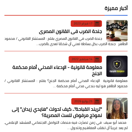
أخبار مميزة
17 فبراير 2023
جنحة الضرب في القانون المصري
جنحة الضرب في القانون المصري بقلم : المستشار القانوني / محمود
الطاهر جنحة الضرب بكل بساطة تعني أن شخصًا تعدى بالضرب…
14 سبتمبر 2022
معلومة قانونية - الإدعاء المدني أمام محكمة
الجنح
معلومة قانونية الإدعاء المدني أمام محكمة الجنح؟ بقلم : المستشار القانوني /
محمود الطاهر هو ليه بندعي مدني أمام محكمة …
25 يوليو 2026
​"تريند القباحة".. كيف تحولت "هايدي زيدان" إلى
نموذج مرفوض للست المصرية؟
​ محمد أبو سيف ​في زمن تصدّرت فيه منصات التواصل الاجتماعي المشهد الإعلامي،
لم يعد غريباً أن تنقلب المفاهيم وتتحول …