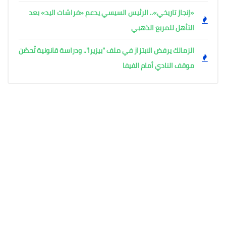
«إنجاز تاريخي».. الرئيس السيسي يدعم «فراشات اليد» بعد
التأهل للمربع الذهبي
الزمالك يرفض الابتزاز في ملف "بيزيرا".. ودراسة قانونية تُحصّن
موقف النادي أمام الفيفا