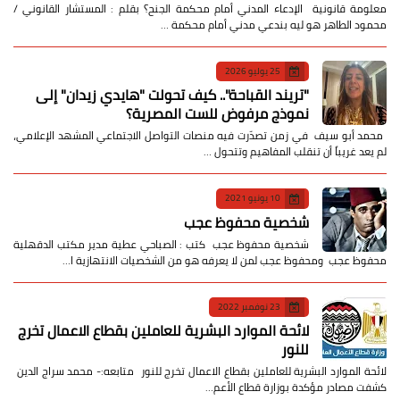
معلومة قانونية الإدعاء المدني أمام محكمة الجنح؟ بقلم : المستشار القانوني /
محمود الطاهر هو ليه بندعي مدني أمام محكمة …
25 يوليو 2026
​"تريند القباحة".. كيف تحولت "هايدي زيدان" إلى
نموذج مرفوض للست المصرية؟
​ محمد أبو سيف ​في زمن تصدّرت فيه منصات التواصل الاجتماعي المشهد الإعلامي،
لم يعد غريباً أن تنقلب المفاهيم وتتحول …
10 يونيو 2021
شخصية محفوظ عجب
شخصية محفوظ عجب كتب : الصباحي عطية مدير مكتب الدقهلية
محفوظ عجب ومحفوظ عجب لمن لا يعرفه هو من الشخصيات الانتهازية ا…
23 نوفمبر 2022
لائحة الموارد البشرية للعاملين بقطاع الاعمال تخرج
للنور
لائحة الموارد البشرية للعاملين بقطاع الاعمال تخرج للنور متابعه:- محمد سراج الدين
كشفت مصادر مؤكدة بوزارة قطاع الأعم…