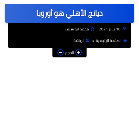
عربى
ديانج الأهلي هو أوروبا
عالمى
الرياضة
10 يناير 2024
محمد ابو سيف
حوادث وقضايا
الصفحة الرئيسية
الرياضة
فن
الحجم
التعليم
تكنولوجيا
السياحة والفنادق