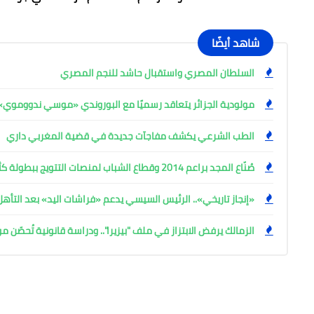
شاهد أيضًا
السلطان المصري واستقبال حاشد للنجم المصري
مولودية الجزائر يتعاقد رسميًا مع البوروندي «موسي ندووموي»
الطب الشرعي يكشف مفاجآت جديدة في قضية المغربي داري
صُنّاع المجد براعم 2014 وقطاع الشباب لمنصات التتويج ببطولة كأس المستقبل العربي
«إنجاز تاريخي».. الرئيس السيسي يدعم «فراشات اليد» بعد التأه
الزمالك يرفض الابتزاز في ملف "بيزيرا".. ودراسة قانونية تُحصّن م