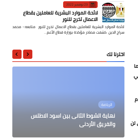
23 نوفمبر 2022
لائحة الموارد البشرية للعاملين بقطاع
الاعمال تخرج للنور
لائحة الموارد البشرية للعاملين بقطاع الاعمال تخرج للنور متابعه:- محمد
سراج الدين كشفت مصادر مؤكدة بوزارة قطاع الأعم…
اخترنا لك
ا
لي
أخبار مصر
القدم
الرياضة
الرياضة
محافظات
أخبار مصر
مبادرة جديدة لتقديم أسمدة مدعمة..
حملة ١٦ يوم " أنتوا أبطال أسرتكم "
تشكيل منتخب الجزائر لمباراة منتخب
نهاية الشوط الثانى بين اسود الاطلس
لصغار المزارعين الجادين من منتفعى ال
وضع حجر أساس إنشاء مجمع إداري وطبي
ي لن
١.٥ مليون فدان
لبنان
بطنطا بتكلفة 800 مليون جنيه
والفريق الأردنى
تواصل إنتشارها لمنع العنف ضد المرأة