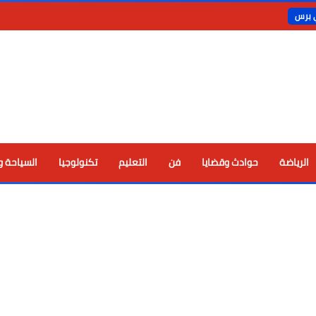
ي برس
الرياضة
حوادث وقضايا
فن
التعليم
تكنولوجيا
السياحة و