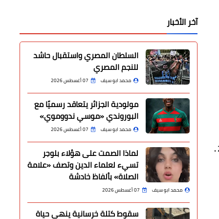
آخر الأخبار
السلطان المصري واستقبال حاشد
للنجم المصري
محمد ابو سيف
07 أغسطس 2026
مولودية الجزائر يتعاقد رسميًا مع
البوروندي «موسي ندووموي»
محمد ابو سيف
07 أغسطس 2026
لماذا الصمت على هؤلاء بلوجر
تسيء لعلماء الدين وتصف «علامة
الصلاة» بألفاظ خادشة
محمد ابو سيف
07 أغسطس 2026
سقوط كتلة خرسانية ينهي حياة