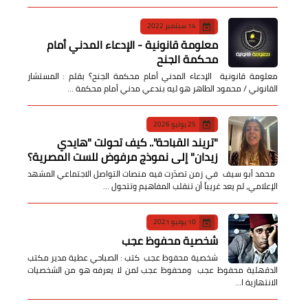
14 سبتمبر 2022
معلومة قانونية - الإدعاء المدني أمام
محكمة الجنح
معلومة قانونية الإدعاء المدني أمام محكمة الجنح؟ بقلم : المستشار
القانوني / محمود الطاهر هو ليه بندعي مدني أمام محكمة …
25 يوليو 2026
​"تريند القباحة".. كيف تحولت "هايدي
زيدان" إلى نموذج مرفوض للست المصرية؟
​ محمد أبو سيف ​في زمن تصدّرت فيه منصات التواصل الاجتماعي المشهد
الإعلامي، لم يعد غريباً أن تنقلب المفاهيم وتتحول …
10 يونيو 2021
شخصية محفوظ عجب
شخصية محفوظ عجب كتب : الصباحي عطية مدير مكتب
الدقهلية محفوظ عجب ومحفوظ عجب لمن لا يعرفه هو من الشخصيات
الانتهازية ا…