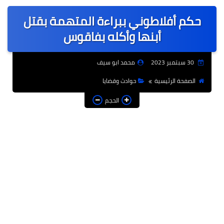
عربى
حكم أفلاطوني ببراءة المتهمة بقتل
عالمى
أبنها وأكله بفاقوس
الرياضة
30 سبتمبر 2023
محمد ابو سيف
حوادث وقضايا
الصفحة الرئيسية
حوادث وقضايا
فن
الحجم
التعليم
تكنولوجيا
السياحة والفنادق