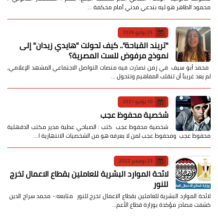
محمود الطاهر هو ليه بندعي مدني أمام محكمة …
25 يوليو 2026
​"تريند القباحة".. كيف تحولت "هايدي زيدان" إلى
نموذج مرفوض للست المصرية؟
​ محمد أبو سيف ​في زمن تصدّرت فيه منصات التواصل الاجتماعي المشهد الإعلامي،
لم يعد غريباً أن تنقلب المفاهيم وتتحول …
10 يونيو 2021
شخصية محفوظ عجب
شخصية محفوظ عجب كتب : الصباحي عطية مدير مكتب الدقهلية
محفوظ عجب ومحفوظ عجب لمن لا يعرفه هو من الشخصيات الانتهازية ا…
23 نوفمبر 2022
لائحة الموارد البشرية للعاملين بقطاع الاعمال تخرج
للنور
لائحة الموارد البشرية للعاملين بقطاع الاعمال تخرج للنور متابعه:- محمد سراج الدين
كشفت مصادر مؤكدة بوزارة قطاع الأعم…