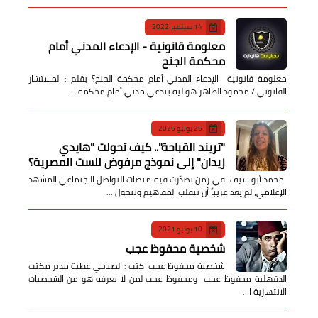
14 سبتمبر 2022
معلومة قانونية - الإدعاء المدني أمام
محكمة الجنح
معلومة قانونية الإدعاء المدني أمام محكمة الجنح؟ بقلم : المستشار
القانوني / محمود الطاهر هو ليه بندعي مدني أمام محكمة …
25 يوليو 2026
​"تريند القباحة".. كيف تحولت "هايدي
زيدان" إلى نموذج مرفوض للست المصرية؟
​ محمد أبو سيف ​في زمن تصدّرت فيه منصات التواصل الاجتماعي المشهد
الإعلامي، لم يعد غريباً أن تنقلب المفاهيم وتتحول …
10 يونيو 2021
شخصية محفوظ عجب
شخصية محفوظ عجب كتب : الصباحي عطية مدير مكتب
الدقهلية محفوظ عجب ومحفوظ عجب لمن لا يعرفه هو من الشخصيات
الانتهازية ا…