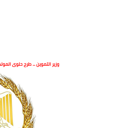
وزير التموين ... طرح حلوى المو