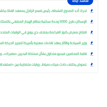
شاهد أيضًا
تحرك أحد الصدوع النشطة.. رئيس قسم الزلازل بمعهد الفلك ي
الإسكان: طرح 5000 وحدة سكنية بنظام الإيجار المنتهي بالتملك
افتتاح معرض كنوز الفراعنة بمتحف دي يونج في الولايات المتحدة
وزير السياحة والآثار يعقد لقاءات مهنية بأميركا لتعزيز الحركة ا
نقابة المحامين: فيديو متداول بشأن مملكة البحرين «مفبرك».. وإ
غموض يكتنف حادث ميناء دمياط.. روايات متضاربة بين «استهد