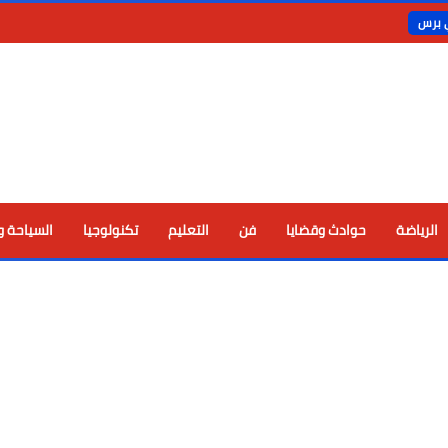
ي برس
الرياضة
حوادث وقضايا
فن
التعليم
تكنولوجيا
السياحة و