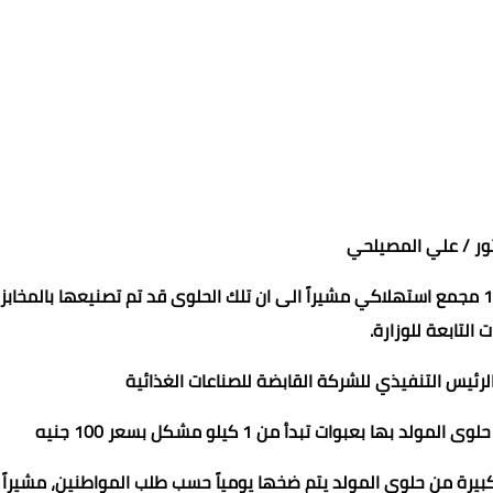
تور / علي المصيلحي
أن حلوى المولد النبوي الشريف قد تم ضخها بما يقارب 1300 مجمع استهلاكي مشيراً الى ان تلك الحلوى قد تم تصنيعها بالمخابز
 التابعة للوزارة.
الرئيس التنفيذي للشركة القابضة للصناعات الغذائية
عبوات تبدأ من 1 كيلو مشكل بسعر 100 جنيه
ان هناك كميات كبيرة من حلوى المولد يتم ضخها يومياً حسب طلب المواطنين، مشيراً 