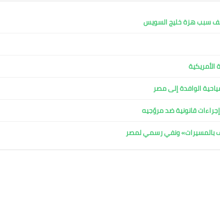
كشف سبب هزة خليج السويس
 الأمريكية
لسياحية الوافدة إلى مصر
جراءات قانونية ضد مروّجيه
اف بالمسيرات» ونفي رسمي لمصر