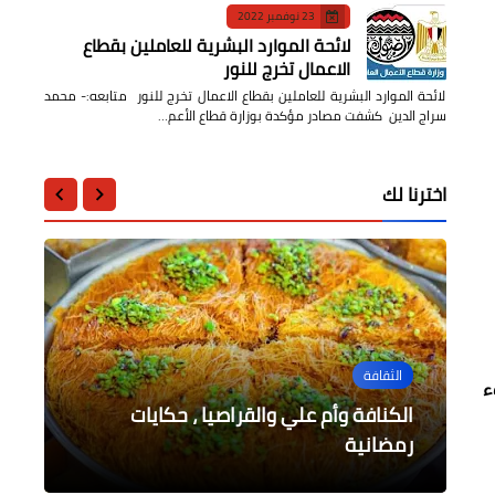
23 نوفمبر 2022
لائحة الموارد البشرية للعاملين بقطاع
الاعمال تخرج للنور
لائحة الموارد البشرية للعاملين بقطاع الاعمال تخرج للنور متابعه:- محمد
سراج الدين كشفت مصادر مؤكدة بوزارة قطاع الأعم…
اخترنا لك
عاجل
الثقافة
2% لتخفيف العبء
الثقافة
الثقافة
الثقافة
الكنافة وأم علي والقراصيا ، حكايات
عاجل / زلزال جديد يضرب مصر بمحافظة
أسوان
رمضانية
"رمضان كريم"
ليلة رؤية هلال رمضان
صالح الشرنوبي رائد الشعر الحديث