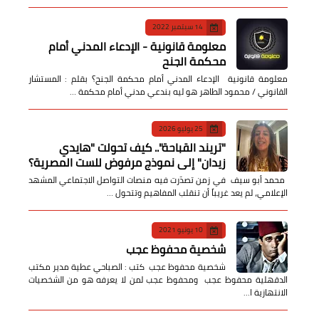
14 سبتمبر 2022
معلومة قانونية - الإدعاء المدني أمام
محكمة الجنح
معلومة قانونية الإدعاء المدني أمام محكمة الجنح؟ بقلم : المستشار
القانوني / محمود الطاهر هو ليه بندعي مدني أمام محكمة …
25 يوليو 2026
​"تريند القباحة".. كيف تحولت "هايدي
زيدان" إلى نموذج مرفوض للست المصرية؟
​ محمد أبو سيف ​في زمن تصدّرت فيه منصات التواصل الاجتماعي المشهد
الإعلامي، لم يعد غريباً أن تنقلب المفاهيم وتتحول …
10 يونيو 2021
شخصية محفوظ عجب
شخصية محفوظ عجب كتب : الصباحي عطية مدير مكتب
الدقهلية محفوظ عجب ومحفوظ عجب لمن لا يعرفه هو من الشخصيات
الانتهازية ا…