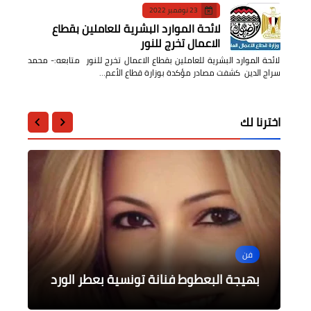
23 نوفمبر 2022
لائحة الموارد البشرية للعاملين بقطاع
الاعمال تخرج للنور
لائحة الموارد البشرية للعاملين بقطاع الاعمال تخرج للنور متابعه:- محمد
سراج الدين كشفت مصادر مؤكدة بوزارة قطاع الأعم…
اخترنا لك
الثقافة
تكنولوجيا
المرأة والطفل
فن
أدب وشعر
تكريم الدكتورة هاجر الجزار بالمؤتمر
المهندسة بثينة أبو زيد تهنئ كل أم
عمود مزرا مابين رعب الأسطورة وإنفراد
البناء
مصرية بعيد الأم
الدولي لتحسين عمليات التحكيم التجاري
بهيجة البعطوط فنانة تونسية بعطر الورد
بالفيديو قصيدة : عاهدت إليكِ يومًا بقلبي