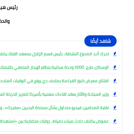
رئيس هيئة
والدكت
شاهد أيضًا
تحرك أحد الصدوع النشطة.. رئيس قسم الزلازل بمعهد الفلك ي
الإسكان: طرح 5000 وحدة سكنية بنظام الإيجار المنتهي بالتملك
افتتاح معرض كنوز الفراعنة بمتحف دي يونج في الولايات المتحدة
وزير السياحة والآثار يعقد لقاءات مهنية بأميركا لتعزيز الحركة ا
نقابة المحامين: فيديو متداول بشأن مملكة البحرين «مفبرك».. وإ
غموض يكتنف حادث ميناء دمياط.. روايات متضاربة بين «استهد