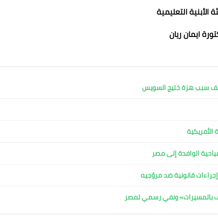
 الأبنية التعليمية
ورة ايمان ريان
كشف سبب هزة خليج السويس
 الأمريكية
لسياحية الوافدة إلى مصر
جراءات قانونية ضد مروّجيه
اف بالمسيرات» ونفي رسمي لمصر