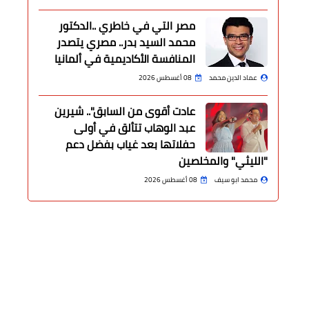
مصر التي في خاطري ..الدكتور
محمد السيد بدر.. مصري يتصدر
المنافسة الأكاديمية في ألمانيا
عماد الدين محمد
08 أغسطس 2026
عادت أقوى من السابق".. شيرين
عبد الوهاب تتألق في أولى
حفلاتها بعد غياب بفضل دعم
"الليثي" والمخلصين
محمد ابو سيف
08 أغسطس 2026