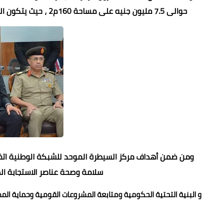
حوالى 7.5 مليون جنيه على مساحة 160م2 ، حيث يتكون المركز من غرفة تحكم، غرفة أمن، غرفة اجتماعات وغرفة مدير المركز .
ومن ضمن أهداف مركز السيطرة الموحد للشبكة الوطنية اتخاذ كا
سلامة وصحة عناصر الاستجابة الم
و البنية التحتية الحكومية ومتابعة المشروعات القومية وحماية الممت