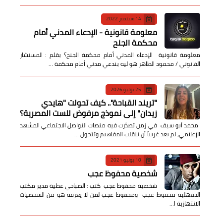
14 سبتمبر 2022
معلومة قانونية - الإدعاء المدني أمام
محكمة الجنح
معلومة قانونية الإدعاء المدني أمام محكمة الجنح؟ بقلم : المستشار
القانوني / محمود الطاهر هو ليه بندعي مدني أمام محكمة …
25 يوليو 2026
​"تريند القباحة".. كيف تحولت "هايدي
زيدان" إلى نموذج مرفوض للست المصرية؟
​ محمد أبو سيف ​في زمن تصدّرت فيه منصات التواصل الاجتماعي المشهد
الإعلامي، لم يعد غريباً أن تنقلب المفاهيم وتتحول …
10 يونيو 2021
شخصية محفوظ عجب
شخصية محفوظ عجب كتب : الصباحي عطية مدير مكتب
الدقهلية محفوظ عجب ومحفوظ عجب لمن لا يعرفه هو من الشخصيات
الانتهازية ا…