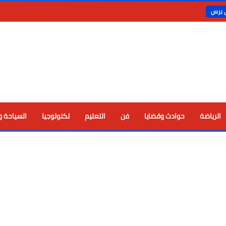
ي برس
الرياضة
حوادث وقضايا
فن
التعليم
تكنولوجيا
السياحة و