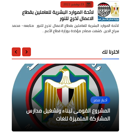
23 نوفمبر 2022
لائحة الموارد البشرية للعاملين بقطاع
الاعمال تخرج للنور
لائحة الموارد البشرية للعاملين بقطاع الاعمال تخرج للنور متابعه:- محمد
سراج الدين كشفت مصادر مؤكدة بوزارة قطاع الأعم…
اخترنا لك
....
الرياضة
أخبار مصر
حوادث وقضايا
عالمى
المنتخب الأولمبي يتقدم بهدف على
المشروع القومى لبناء وتشغيل مدارس
عدم قبول دعوى وقف تطبيق التليجرام
شوط اول ونتيجة معبرة عن أداء منتخب
مصر
في مصر
الأسترالين
المشاركة المتميزة للغات
"قلب الام "مسبح آمن من خطر الغرق