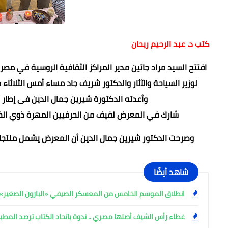
كتب د. عبد الرحيم ريحان
افتتح السيد مراد جاتين مدير المراكز الثقافية الروسية في مص
لوزير السياحة والآثار والدكتور شريف جاد مساء أمس الثلاثاء 
وأعدته الدكتورة شيرين جمال الدين فى إطار الاحتفالات بمرور ٨٠ عام على
شارك في المعرض لفيف من الحرفيين المهرة ذوي الخبرة 
وصرحت الدكتور شيرين جمال الدين أن المعرض يشمل منتجات
شاهد أيضًا
انطلاق الموسم الخامس من المعسكر الصيفي «البارون الصغير» ب
غطاء رأس الشيف أصلها مصري .. ندوة باتحاد الكتاب ترصد المط