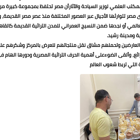
لمكتب العلمي لوزير السياحة والآثارأن مصر تحتفظ بمجموعة كبيرة من
ى مصر تتوارثها الأجيال عبر العصور المختلفة منذ عصر مصر القديمة، و
لمي أو نجدها ضمن النسيج العمراني للمدن التراثية القديمة كالقاه
ية ومدينة رشيد.
ا العارضين وتحملهم مشاق نقل منتجاتهم للعرض بالمركز وشكرهم عل
ائع، وألقى الضوءعلى أهمية الحرف التراثية المصرية ودورها الهام ف
ة التي تربط شعوب العالم