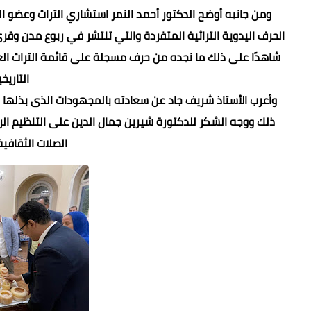
ومن جانبه أوضح الدكتور أحمد النمر استشاري التراث وعضو ا
الحرف اليدوية التراثية المتفردة والتي تنتشر في ربوع مدن وقر
شاهدًا على ذلك ما نجده من حرف مسجلة على قائمة التراث العا
التاريخ
وأعرب الأستاذ شريف جاد عن سعادته بالمجهودات الذى بذله
ذلك ووجه الشكر للدكتورة شيرين جمال الدين على التنظيم الر
الصلات الثقافي