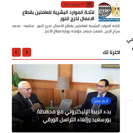
23 نوفمبر 2022
لائحة الموارد البشرية للعاملين بقطاع
الاعمال تخرج للنور
لائحة الموارد البشرية للعاملين بقطاع الاعمال تخرج للنور متابعه:- محمد
سراج الدين كشفت مصادر مؤكدة بوزارة قطاع الأعم…
لمي
اخترنا لك
عربى
الرياضة
محافظات
أخبار مصر
أخبار مصر
بيان وزارة الأسرة والمرأة والطفولة وكبار
البنا ينتهي من إعداد مشروعان في مجال
كرة القدم لخدمة الكرة العربية
بدء الربط الإليكتروني مع محافظة
السن بمناسبة الإحتفال بيوم الطّفل
إنتهاء توثيق القطع الأثرية بالمتحف
ضبط لحوم وأسماك ودواجن غير صالحة
الإفريقي
والإفريقية
القومي للحضارة
للاستخدام الادامي بكفر الشيخ
بورسعيد وإلغاء التراسل الورقي