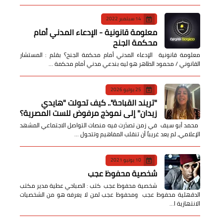
14 سبتمبر 2022
معلومة قانونية - الإدعاء المدني أمام
محكمة الجنح
معلومة قانونية الإدعاء المدني أمام محكمة الجنح؟ بقلم : المستشار
القانوني / محمود الطاهر هو ليه بندعي مدني أمام محكمة …
25 يوليو 2026
​"تريند القباحة".. كيف تحولت "هايدي
زيدان" إلى نموذج مرفوض للست المصرية؟
​ محمد أبو سيف ​في زمن تصدّرت فيه منصات التواصل الاجتماعي المشهد
الإعلامي، لم يعد غريباً أن تنقلب المفاهيم وتتحول …
10 يونيو 2021
شخصية محفوظ عجب
شخصية محفوظ عجب كتب : الصباحي عطية مدير مكتب
الدقهلية محفوظ عجب ومحفوظ عجب لمن لا يعرفه هو من الشخصيات
الانتهازية ا…