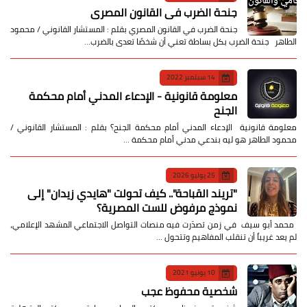
جنحة الضرب في القانون المصري
جنحة الضرب في القانون المصري بقلم : المستشار القانوني / محمود
الطاهر جنحة الضرب بكل بساطة تعني أن شخصًا تعدى بالضرب…
14 سبتمبر 2022
معلومة قانونية - الإدعاء المدني أمام محكمة
الجنح
معلومة قانونية الإدعاء المدني أمام محكمة الجنح؟ بقلم : المستشار القانوني /
محمود الطاهر هو ليه بندعي مدني أمام محكمة …
25 يوليو 2026
​"تريند القباحة".. كيف تحولت "هايدي زيدان" إلى
نموذج مرفوض للست المصرية؟
​ محمد أبو سيف ​في زمن تصدّرت فيه منصات التواصل الاجتماعي المشهد الإعلامي،
لم يعد غريباً أن تنقلب المفاهيم وتتحول …
10 يونيو 2021
شخصية محفوظ عجب