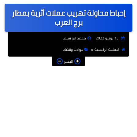
عربى
إحباط محاولة تهريب عملات أثرية بمطار
عالمى
برج العرب
الرياضة
13 يونيو 2023
محمد ابو سيف
حوادث وقضايا
الصفحة الرئيسية
حوادث وقضايا
فن
الحجم
التعليم
تكنولوجيا
السياحة والفنادق