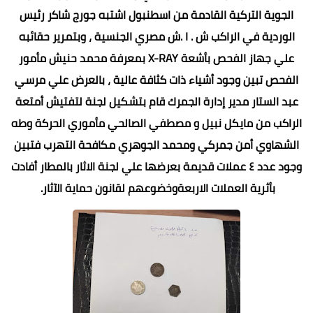
الجوية التركية القادمة من اسطنبول اشتبه جورج شاكر رئيس
الوردية في الراكب ش . ا .ش مصري الجنسية ، وبتمرير حقائبه
علي جهاز الفحص بأشعة X-RAY بمعرفة محمد حنيش مأمور
الفحص تبين وجود أشياء ذات كثافة عالية ، بالعرض علي مرسي
عبد الستار مدير إدارة الجمرك قام بتشكيل لجنة لتفتيش أمتعة
الراكب من مايكل نبيل و مصطفي الصالحي مأموري الحركة وطه
الشهاوي أمن جمركي ومحمد الجوهري مكافحة التهرب فتبين
وجود عدد ٤ عملات قديمة بعرضها علي لجنة الاثار بالمطار أفادت
بأثرية العملات الاربعةوخضوعهم لقانون حماية الآثار.