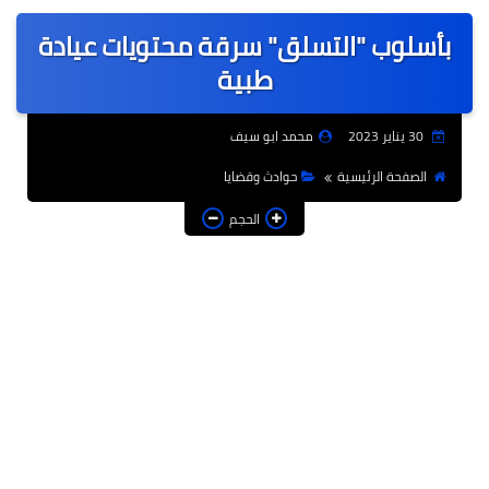
عربى
بأسلوب "التسلق" سرقة محتويات عيادة
عالمى
طبية
الرياضة
30 يناير 2023
محمد ابو سيف
حوادث وقضايا
الصفحة الرئيسية
حوادث وقضايا
فن
الحجم
التعليم
تكنولوجيا
السياحة والفنادق