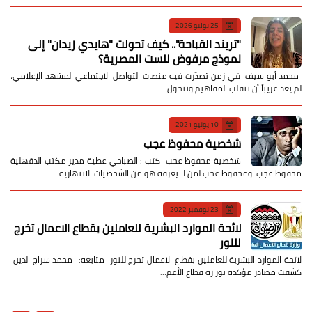
25 يوليو 2026
​"تريند القباحة".. كيف تحولت "هايدي زيدان" إلى
نموذج مرفوض للست المصرية؟
​ محمد أبو سيف ​في زمن تصدّرت فيه منصات التواصل الاجتماعي المشهد الإعلامي،
لم يعد غريباً أن تنقلب المفاهيم وتتحول …
10 يونيو 2021
شخصية محفوظ عجب
شخصية محفوظ عجب كتب : الصباحي عطية مدير مكتب الدقهلية
محفوظ عجب ومحفوظ عجب لمن لا يعرفه هو من الشخصيات الانتهازية ا…
23 نوفمبر 2022
لائحة الموارد البشرية للعاملين بقطاع الاعمال تخرج
للنور
لائحة الموارد البشرية للعاملين بقطاع الاعمال تخرج للنور متابعه:- محمد سراج الدين
كشفت مصادر مؤكدة بوزارة قطاع الأعم…