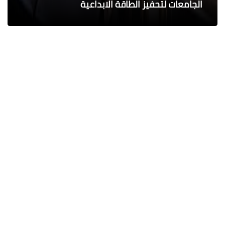
الشرطة المصرية
بمركز ومدينة الواسطى
وإفتتاح معارض "أهلا رمضان"
الجامعات لتحفيز الطاقة الابداعية
النسيجية سبل تنمية وتطوير القطاع
آخر الأخبار
السلطان المصري واستقبال حاشد للنجم
المصري
محمد ابو سيف
07 أغسطس 2026
مولودية الجزائر يتعاقد رسميًا مع
البوروندي «موسي ندووموي»
محمد ابو سيف
07 أغسطس 2026
لماذا الصمت على هؤلاء بلوجر تسيء
لعلماء الدين وتصف «علامة الصلاة» بألفاظ
خادشة
محمد ابو سيف
07 أغسطس 2026