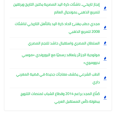
إنجاز تاريخي.. ناشئات كرة اليد المصرية يكتبن التاريخ ويرتقين
للمربع الذهبي بمونديال العالم
مجدي حطب يهنئ اتحاد كرة اليد بالتأهل التاريخي لناشئات
2008 للمربع الذهبي
السلطان المصري واستقبال حاشد للنجم المصري
مولودية الجزائر يتعاقد رسميًا مع البوروندي «موسي
ندووموي»
الطب الشرعي يكشف مفاجآت جديدة في قضية المغربي
داري
صُنّاع المجد براعم 2014 وقطاع الشباب لمنصات التتويج
ببطولة كأس المستقبل العربي