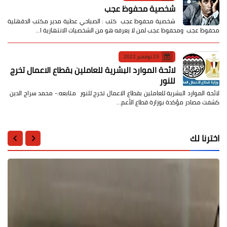
شخصية محفوظ عجب
شخصية محفوظ عجب كتب : الصباحي عطية مدير مكتب الدقهلية
محفوظ عجب ومحفوظ عجب لمن لا يعرفه هو من الشخصيات الانتهازية ا…
23 نوفمبر 2022
لائحة الموارد البشرية للعاملين بقطاع الاعمال تخرج
للنور
لائحة الموارد البشرية للعاملين بقطاع الاعمال تخرج للنور متابعه:- محمد سراج الدين
كشفت مصادر مؤكدة بوزارة قطاع الأعم…
اخترنا لك