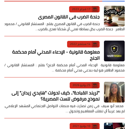
17 فبراير 2023
جنحة الضرب في القانون المصري
جنحة الضرب في القانون المصري بقلم : المستشار القانوني / محمود
الطاهر جنحة الضرب بكل بساطة تعني أن شخصًا تعدى بالضرب…
14 سبتمبر 2022
معلومة قانونية - الإدعاء المدني أمام محكمة
الجنح
معلومة قانونية الإدعاء المدني أمام محكمة الجنح؟ بقلم : المستشار القانوني /
محمود الطاهر هو ليه بندعي مدني أمام محكمة …
25 يوليو 2026
​"تريند القباحة".. كيف تحولت "هايدي زيدان" إلى
نموذج مرفوض للست المصرية؟
​ محمد أبو سيف ​في زمن تصدّرت فيه منصات التواصل الاجتماعي المشهد الإعلامي،
لم يعد غريباً أن تنقلب المفاهيم وتتحول …
10 يونيو 2021