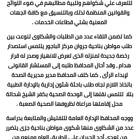
للتعرف علي شكواهم وتلبية مطالبهم في ضوء اللوائح
والقوانين المنظمة لذلك وبالتنسيق مع كافة الجهات
المعنية بشتي قطاعات الخدمات .
كما تضمن اللقاء عدد من الطلبات والشكاوى تنوعت بين
طلب مواطن بناحية جروان مركز الباجور يلتمس استصدار
رخصة جديدة لمنزله الذى تعرض للانهيار وصدر له قرار
هدام ، وقد أحال المحافظ طلبه إلى المستشار القانونى
لإبداء الرأى ، كما كلف المحافظ مدير مديرية الصحة
باتخاذ اللازم تجاه طلب باحثة شئون إدارية بالإدارة الطبية
بتلا تلتمس نقلها إلى الوحدة الصحية بكفر الشيخ شحاتة
محل إقامتها مراعاة لظروفها الصحية الصعبة .
ووجه المحافظ الإدارة العامة للتفتيش والمتابعة بدراسة
عدد من الشكاوى منها شكوى مواطن بناحية جزى يتضرر
من تعدى أحد الجيران على الطريق العام ومنعه من