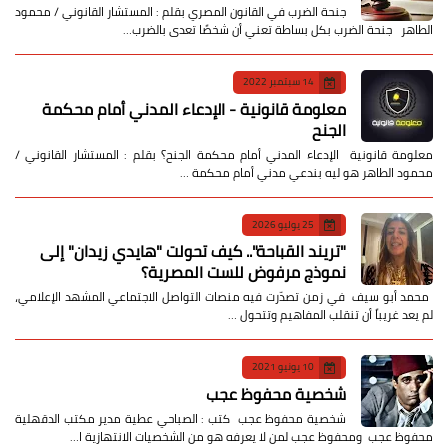
جنحة الضرب في القانون المصري بقلم : المستشار القانوني / محمود
الطاهر جنحة الضرب بكل بساطة تعني أن شخصًا تعدى بالضرب…
14 سبتمبر 2022
معلومة قانونية - الإدعاء المدني أمام محكمة
الجنح
معلومة قانونية الإدعاء المدني أمام محكمة الجنح؟ بقلم : المستشار القانوني /
محمود الطاهر هو ليه بندعي مدني أمام محكمة …
25 يوليو 2026
​"تريند القباحة".. كيف تحولت "هايدي زيدان" إلى
نموذج مرفوض للست المصرية؟
​ محمد أبو سيف ​في زمن تصدّرت فيه منصات التواصل الاجتماعي المشهد الإعلامي،
لم يعد غريباً أن تنقلب المفاهيم وتتحول …
10 يونيو 2021
شخصية محفوظ عجب
شخصية محفوظ عجب كتب : الصباحي عطية مدير مكتب الدقهلية
محفوظ عجب ومحفوظ عجب لمن لا يعرفه هو من الشخصيات الانتهازية ا…