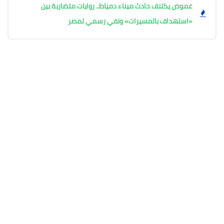
غموض يكتنف حادث ميناء دمياط.. روايات متضاربة بين
«استهداف بالمسيرات» ونفي رسمي لمصر