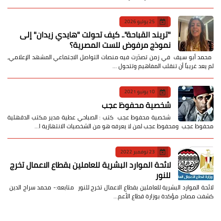
25 يوليو 2026
​"تريند القباحة".. كيف تحولت "هايدي زيدان" إلى
نموذج مرفوض للست المصرية؟
​ محمد أبو سيف ​في زمن تصدّرت فيه منصات التواصل الاجتماعي المشهد الإعلامي،
لم يعد غريباً أن تنقلب المفاهيم وتتحول …
10 يونيو 2021
شخصية محفوظ عجب
شخصية محفوظ عجب كتب : الصباحي عطية مدير مكتب الدقهلية
محفوظ عجب ومحفوظ عجب لمن لا يعرفه هو من الشخصيات الانتهازية ا…
23 نوفمبر 2022
لائحة الموارد البشرية للعاملين بقطاع الاعمال تخرج
للنور
لائحة الموارد البشرية للعاملين بقطاع الاعمال تخرج للنور متابعه:- محمد سراج الدين
كشفت مصادر مؤكدة بوزارة قطاع الأعم…