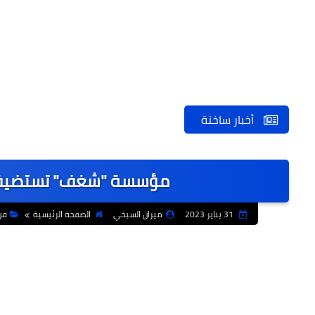
أخبار ساخنة
مؤسسة "شغف" تستضيف ا
31 يناير 2023
ميران السبخي
الصفحة الرئيسية
فن