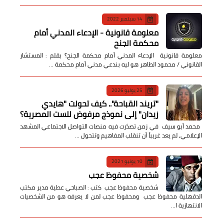
14 سبتمبر 2022
معلومة قانونية - الإدعاء المدني أمام
محكمة الجنح
معلومة قانونية الإدعاء المدني أمام محكمة الجنح؟ بقلم : المستشار
القانوني / محمود الطاهر هو ليه بندعي مدني أمام محكمة …
25 يوليو 2026
​"تريند القباحة".. كيف تحولت "هايدي
زيدان" إلى نموذج مرفوض للست المصرية؟
​ محمد أبو سيف ​في زمن تصدّرت فيه منصات التواصل الاجتماعي المشهد
الإعلامي، لم يعد غريباً أن تنقلب المفاهيم وتتحول …
10 يونيو 2021
شخصية محفوظ عجب
شخصية محفوظ عجب كتب : الصباحي عطية مدير مكتب
الدقهلية محفوظ عجب ومحفوظ عجب لمن لا يعرفه هو من الشخصيات
الانتهازية ا…