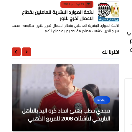
23 نوفمبر 2022
لائحة الموارد البشرية للعاملين بقطاع
الاعمال تخرج للنور
لائحة الموارد البشرية للعاملين بقطاع الاعمال تخرج للنور متابعه:- محمد
عي
سراج الدين كشفت مصادر مؤكدة بوزارة قطاع الأعم…
م
ت
اخترنا لك
عالمى
عربى
الرياضة
الرياضة
الرياضة
روسيا تفكك شبكة منصات رقمية
مولودية الجزائر يتعاقد رسميًا مع
مرتبطة بمراكز احتيال أوكرانية وتعتقل
في خطوة تاريخية اتفاقية دفاع مشترك
السلطان المصري واستقبال حاشد للنجم
مجدي حطب يهنئ اتحاد كرة اليد بالتأهل
20 شخصاً
المصري
التاريخي لناشئات 2008 للمربع الذهبي
البوروندي «موسي ندووموي»
ثلاثية بين السعودية وتركيا وباكستان