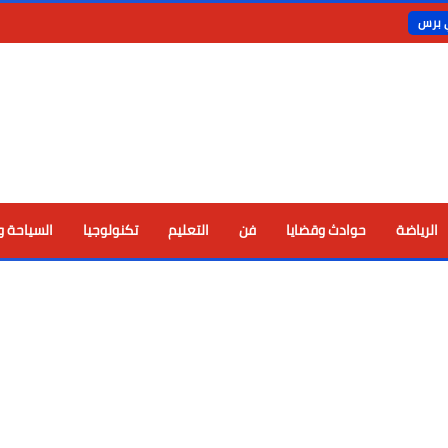
ي برس
الرياضة
حوادث وقضايا
فن
التعليم
تكنولوجيا
السياحة و