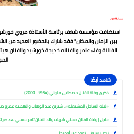
حمادة فرج
استضافت مؤسسة شغف برئاسة الأستاذة مروي خورشيد ا
بين الزمان والمكان" فقد شارك بالحضور العديد من الش
الفنانة وفاء عامر والفنانه خديجة خورشيد والفنان هي
المج
شاهد أيضًا
ذكرى وفاة الفنان مصطفى متولي (1954–2000)
«ليلة الساحل المشتعلة».. شيرين عبد الوهاب والهضبة عمرو ديا
عاجل | وفاة الفنان حسني شريف والد الفنان تامر حسني بعد صرا
ندى بسيوني تعود عبر أوميجا