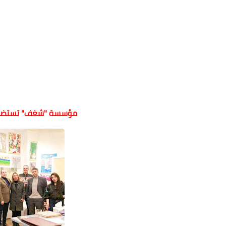
مؤسسة "شغف" تستضيف