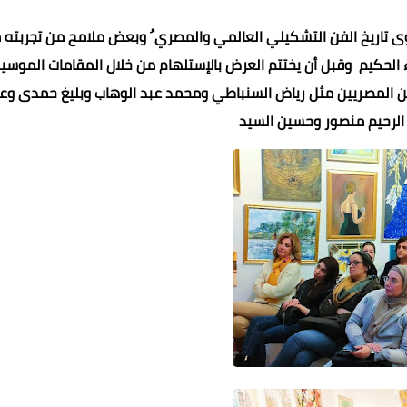
 تاريخ الفن التشكيلي العالمي والمصري ُ وبعض ملامح من تجربته 
لحكيم وقبل أن يختتم العرض بالإستلهام من خلال المقامات الموسي
عين المصريين مثل رياض السنباطي ومحمد عبد الوهاب وبليغ حمدى وع
الرحيم منصور وحسين السيد