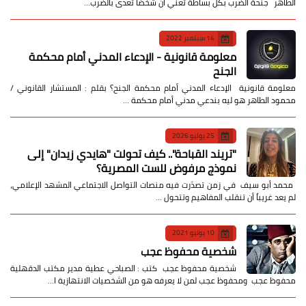
الطاهر جنحة الضرب بكل بساطة تعني أن شخصًا تعدى بالضرب…
14 سبتمبر 2022
معلومة قانونية - الإدعاء المدني أمام محكمة
الجنح
معلومة قانونية الإدعاء المدني أمام محكمة الجنح؟ بقلم : المستشار القانوني /
محمود الطاهر هو ليه بندعي مدني أمام محكمة …
25 يوليو 2026
​"تريند القباحة".. كيف تحولت "هايدي زيدان" إلى
نموذج مرفوض للست المصرية؟
​ محمد أبو سيف ​في زمن تصدّرت فيه منصات التواصل الاجتماعي المشهد الإعلامي،
لم يعد غريباً أن تنقلب المفاهيم وتتحول …
10 يونيو 2021
شخصية محفوظ عجب
شخصية محفوظ عجب كتب : الصباحي عطية مدير مكتب الدقهلية
محفوظ عجب ومحفوظ عجب لمن لا يعرفه هو من الشخصيات الانتهازية ا…