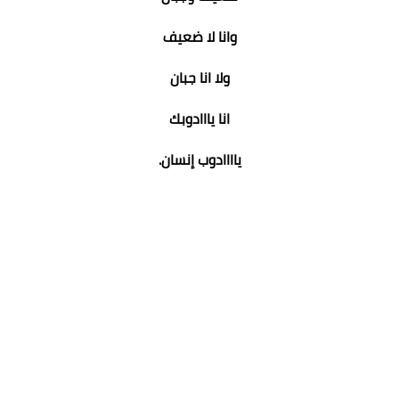
وانا لا ضعيف
ولا انا جبان
انا يااادوبك
ياااادوب إنسان.