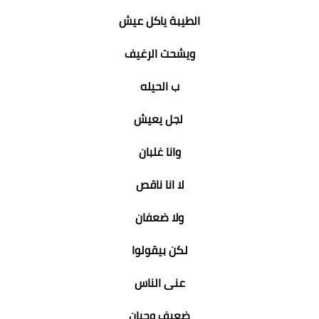
الطيبة ياكل عيش
ويشحت الرغيف
ب الحيله
لجل يعيش
وانا غلبان
لا انا ناقص
ولا ضعفان
لكن بيقولوا
عنى الناس
ضعيف وجبان