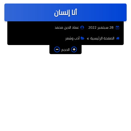
عربى
أنا إنسان
عالمى
الرياضة
28 سبتمبر 2022
عماد الدين محمد
حوادث وقضايا
الصفحة الرئيسية
أدب وشعر
فن
الحجم
التعليم
تكنولوجيا
السياحة والفنادق