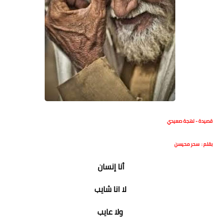
قصيدة - لهجة صعيدي
بقلم : سحر محيسن
أنا إنسان
لا انا شايب
ولا عايب