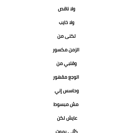
ولا ناقص
ولا خايب
لكنى من
الزمن مكسور
وقلبي من
الوجع مقهور
وحاسس إني
مش مبسوط
عايش لكن
كأني بموت