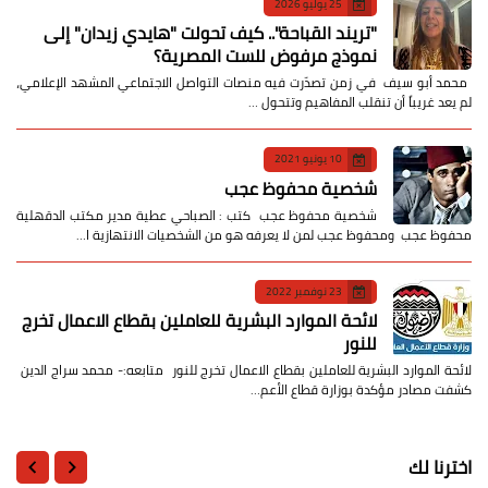
25 يوليو 2026
​"تريند القباحة".. كيف تحولت "هايدي زيدان" إلى
نموذج مرفوض للست المصرية؟
​ محمد أبو سيف ​في زمن تصدّرت فيه منصات التواصل الاجتماعي المشهد الإعلامي،
لم يعد غريباً أن تنقلب المفاهيم وتتحول …
10 يونيو 2021
شخصية محفوظ عجب
شخصية محفوظ عجب كتب : الصباحي عطية مدير مكتب الدقهلية
محفوظ عجب ومحفوظ عجب لمن لا يعرفه هو من الشخصيات الانتهازية ا…
23 نوفمبر 2022
لائحة الموارد البشرية للعاملين بقطاع الاعمال تخرج
للنور
لائحة الموارد البشرية للعاملين بقطاع الاعمال تخرج للنور متابعه:- محمد سراج الدين
كشفت مصادر مؤكدة بوزارة قطاع الأعم…
اخترنا لك