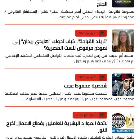
الجنح
معلومة قانونية الإدعاء المدني أمام محكمة الجنح؟ بقلم : المستشار القانوني /
محمود الطاهر هو ليه بندعي مدني أمام محكمة …
25 يوليو 2026
​"تريند القباحة".. كيف تحولت "هايدي زيدان" إلى
نموذج مرفوض للست المصرية؟
​ محمد أبو سيف ​في زمن تصدّرت فيه منصات التواصل الاجتماعي المشهد الإعلامي،
لم يعد غريباً أن تنقلب المفاهيم وتتحول …
10 يونيو 2021
شخصية محفوظ عجب
شخصية محفوظ عجب كتب : الصباحي عطية مدير مكتب الدقهلية
محفوظ عجب ومحفوظ عجب لمن لا يعرفه هو من الشخصيات الانتهازية ا…
23 نوفمبر 2022
لائحة الموارد البشرية للعاملين بقطاع الاعمال تخرج
للنور
لائحة الموارد البشرية للعاملين بقطاع الاعمال تخرج للنور متابعه:- محمد سراج الدين